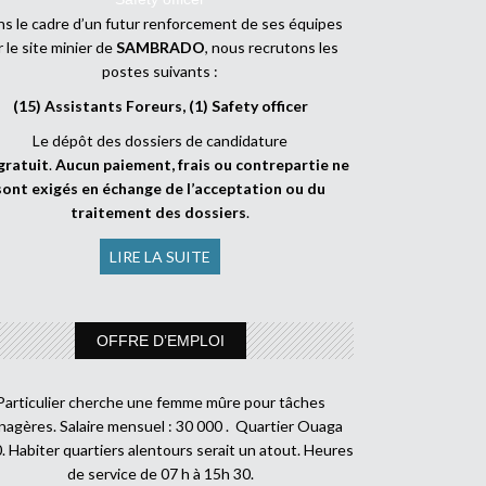
s le cadre d’un futur renforcement de ses équipes
r le site minier de
SAMBRADO
, nous recrutons les
postes suivants :
(15) Assistants Foreurs, (1) Safety officer
Le dépôt des dossiers de candidature
gratuit
.
Aucun paiement, frais ou contrepartie ne
sont exigés en échange de l’acceptation ou du
traitement des dossiers
.
LIRE LA SUITE
OFFRE D’EMPLOI
Particulier cherche une femme mûre pour tâches
agères. Salaire mensuel : 30 000 . Quartier Ouaga
. Habiter quartiers alentours serait un atout. Heures
de service de 07 h à 15h 30.