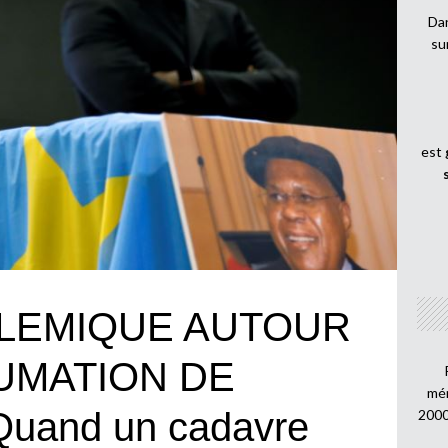
Dan
su
est
LEMIQUE AUTOUR
HUMATION DE
mén
uand un cadavre
2000