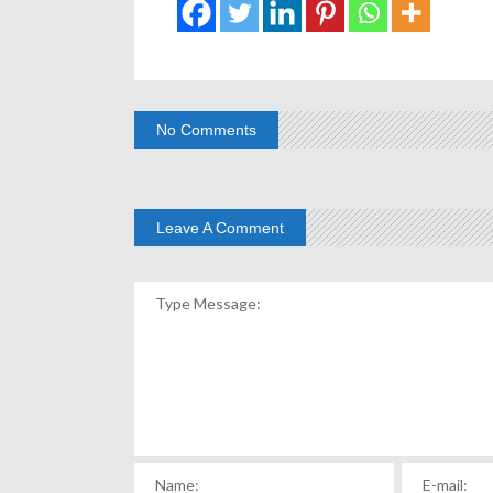
No Comments
Leave A Comment