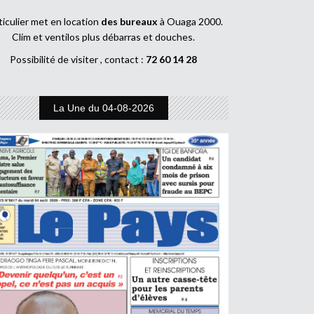
ticulier met en location
des bureaux
à Ouaga 2000.
Clim et ventilos plus débarras et douches.
Possibilité de visiter , contact :
72 60 14 28
La Une du 04-08-2026