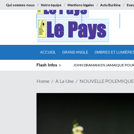
Qui sommes-nous
Notre équipe
Mentions légales
Actu Burkina
Evas
ACCUEIL
GRAND ANGLE
OMBRES ET LUMIÈRES
SUR LA
ACCUEIL
GRAND ANGLE
OMBRES ET LUMIÈRE
Flash Infos
ABSENCE PROLONGEE DE PAUL BIYA D
Home
A La Une
NOUVELLE POLEMIQUE AU