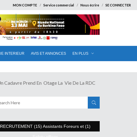
MON COMPTE
Service commercial
Nous écrire
SE CONNECTER
ANNONCES
EN PLUS
UE INTERIEUR
AVIS ET ANNONCES
EN PLUS
adavre Prend En Otage La Vie De La RDC
RECRUTEMENT (15) Assistants Foreurs et (1)
Safety officer