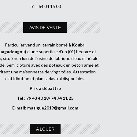
Tél : 64 04 15 00
AVIS DE VENTE
Particulier vend un terrain borné
à Koubri
uagadougou)
d’une superficie d’un (01) hectare et
, situé non loin de l’usine de fabrique d’eau minérale
dé. Semi clôturé avec des poteaux en béton armé et
ritant une maisonnette de vingt tôles. Attestation
d’attribution et plan cadastral disponibles.
Prix à débattre
Tél : 79 43 40 18/ 74 74 11 25
E-mail:
masigue2019@gmail.com
A LOUER