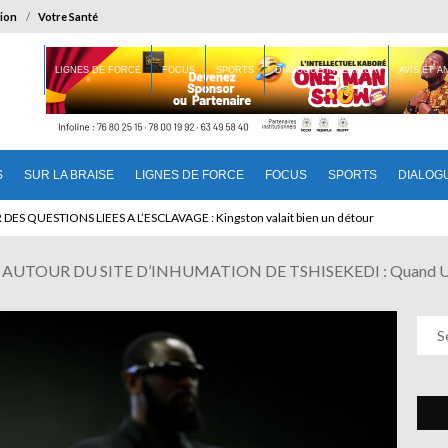
ion
Votre Santé
 BRAISE
LIGNES DE FORCE
FOCUS
SPORTS
DIALOGUE INTERIEUR
AVIS ET 
S
SUR LA BRAISE
LIGNES DE FORCE
FOCUS
SPORTS
DIALOG
U CAMEROUN : Qui pilote le Cameroun ?
TOUR DU SITE D’INHUMATION DE TSHISEKEDI : Quand Un C