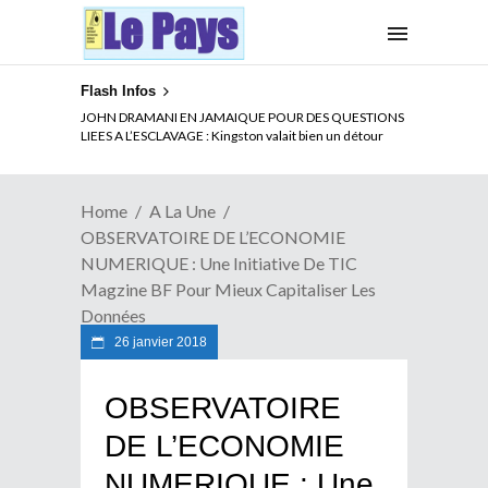
Flash Infos
ELECTION DE TALON A LA TETE DU SENAT BENINOIS :
JOHN DRAMANI EN JAMAIQUE POUR DES QUESTIONS
Quand Patrice quitte le pouvoir sans partir !
LIEES A L’ESCLAVAGE : Kingston valait bien un détour
Home
A La Une
OBSERVATOIRE DE L’ECONOMIE
NUMERIQUE : Une Initiative De TIC
Magzine BF Pour Mieux Capitaliser Les
Données
26 janvier 2018
OBSERVATOIRE
DE L’ECONOMIE
NUMERIQUE : Une