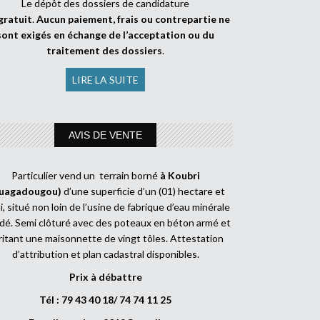
Le dépôt des dossiers de candidature
gratuit
.
Aucun paiement, frais ou contrepartie ne
sont exigés en échange de l’acceptation ou du
traitement des dossiers
.
LIRE LA SUITE
AVIS DE VENTE
Particulier vend un terrain borné
à Koubri
uagadougou)
d’une superficie d’un (01) hectare et
, situé non loin de l’usine de fabrique d’eau minérale
dé. Semi clôturé avec des poteaux en béton armé et
ritant une maisonnette de vingt tôles. Attestation
d’attribution et plan cadastral disponibles.
Prix à débattre
Tél : 79 43 40 18/ 74 74 11 25