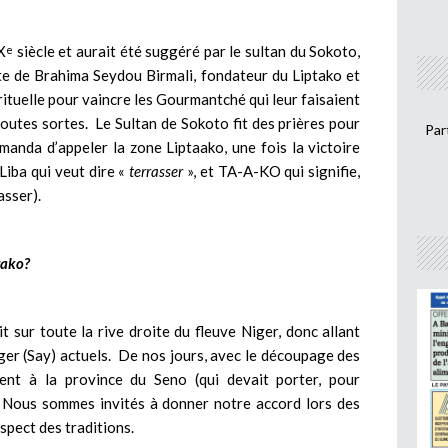
X
siècle et aurait été suggéré par le sultan du Sokoto,
e
te de Brahima Seydou Birmali, fondateur du Liptako et
rituelle pour vaincre les Gourmantché qui leur faisaient
toutes sortes. Le Sultan de Sokoto fit des prières pour
Par
manda d’appeler la zone Liptaako, une fois la victoire
 Liba qui veut dire «
terrasser
», et TA-A-KO qui signifie,
asser).
ptako?
t sur toute la rive droite du fleuve Niger, donc allant
iger (Say) actuels. De nos jours, avec le découpage des
ement à la province du Seno (qui devait porter, pour
. Nous sommes invités à donner notre accord lors des
spect des traditions.