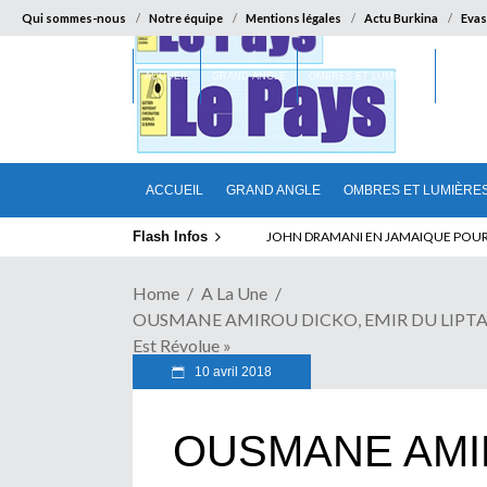
Qui sommes-nous
Notre équipe
Mentions légales
Actu Burkina
Evas
ACCUEIL
GRAND ANGLE
OMBRES ET LUMIÈRES
SUR LA
ACCUEIL
GRAND ANGLE
OMBRES ET LUMIÈRE
Flash Infos
JOHN DRAMANI EN JAMAIQUE POUR DES
Home
A La Une
OUSMANE AMIROU DICKO, EMIR DU LIPTAKO 
Est Révolue »
10 avril 2018
OUSMANE AMI