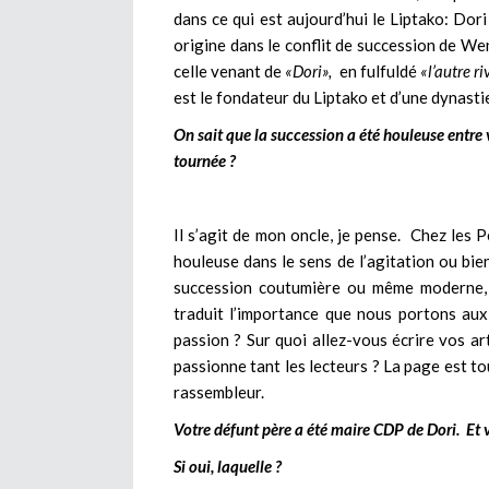
dans ce qui est aujourd’hui le Liptako: Dor
origine dans le conflit de succession de W
celle venant de
«Dori»,
en fulfuldé
«l’autre ri
est le fondateur du Liptako et d’une dynasti
On sait que la succession a été houleuse entre 
tournée ?
Il s’agit de mon oncle, je pense. Chez les P
houleuse dans le sens de l’agitation ou bie
succession coutumière ou même moderne, d
traduit l’importance que nous portons au
passion ? Sur quoi allez-vous écrire vos art
passionne tant les lecteurs ? La page est tou
rassembleur.
Votre défunt père a été maire CDP de Dori. Et 
Si oui, laquelle ?