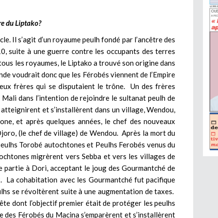
re du Liptako?
cle. Il s’agit d’un royaume peulh fondé par l’ancêtre des
0, suite à une guerre contre les occupants des terres
ous les royaumes, le Liptako a trouvé son origine dans
nde voudrait donc que les Férobés viennent de l’Empire
deux frères qui se disputaient le trône. Un des frères
e Mali dans l’intention de rejoindre le sultanat peulh de
atteignirent et s’installèrent dans un village, Wendou,
tone, et après quelques années, le chef des nouveaux
joro, (le chef de village) de Wendou. Après la mort du
e Peulhs Torobé autochtones et Peulhs Ferobés venus du
chtones migrèrent vers Sebba et vers les villages de
re partie à Dori, acceptant le joug des Gourmantché de
ux. La cohabitation avec les Gourmantché fut pacifique
ulhs se révoltèrent suite à une augmentation de taxes.
te dont l’objectif premier était de protéger les peulhs
ie des Férobés du Macina s’emparèrent et s’installèrent