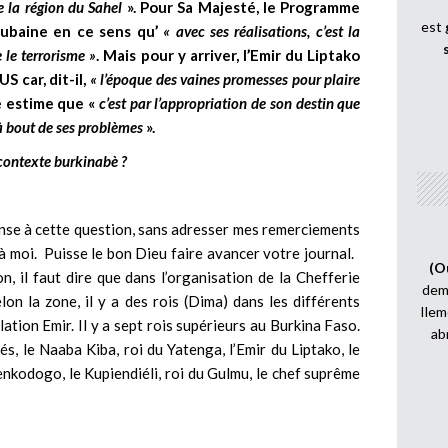
e la région du Sahel
». Pour Sa Majesté, le Programme
est
aubaine en ce sens qu’
« avec ses réalisations, c’est la
 le terrorisme »
. Mais pour y arriver, l’Emir du Liptako
S car, dit-il,
« l’époque des vaines promesses pour plaire
é estime que «
c’est par l’appropriation de son destin que
à bout de ses problèmes
».
e contexte burkinabè ?
onse à cette question, sans adresser mes remerciements
à moi. Puisse le bon Dieu faire avancer votre journal.
(O
, il faut dire que dans l’organisation de la Chefferie
demi
lon la zone, il y a des rois (Dima) dans les différents
Ilem
lation Emir. Il y a sept rois supérieurs au Burkina Faso.
ab
, le Naaba Kiba, roi du Yatenga, l’Emir du Liptako, le
nkodogo, le Kupiendiéli, roi du Gulmu, le chef suprême