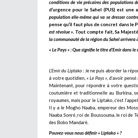
conditions de vie précaires des populations d
d’urgence pour le Sahel (PUS) est une 
population elle-même qui va se dresser contre
pense qu’il faut plus de concret dans le PU
est révolue »
. Tout compte fait, Sa Majest
la communauté de la région du Sahel arrivera 
« Le Pays » : Que signifie le titre d’Emir dans l
L’Emir du Liptako :
Je ne puis aborder la rép
à votre quotidien,
« Le Pays »,
d’avoir pensé 
Maintenant, pour répondre à votre question
coutumière et traditionnelle au Burkina, se
royaumes, mais pour le Liptako, c’est l’appel
Il y a le Mogho Naaba, empereur des Mossés
Naaba Sonré, roi de Boussouma, le roi de Te
des Bobo Mandarè.
Pouvez-vous nous définir « Liptako » ?