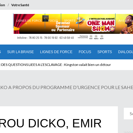
ion
Votre Santé
 BRAISE
LIGNES DE FORCE
FOCUS
SPORTS
DIALOGUE INTERIEUR
AVIS ET 
S
SUR LA BRAISE
LIGNES DE FORCE
FOCUS
SPORTS
DIALOG
 QUESTIONS LIEES A L’ESCLAVAGE : Kingston valait bien un détour
A PROPOS DU PROGRAMME D’URGENCE POUR LE SAHEL : « L’é
ROU DICKO, EMIR