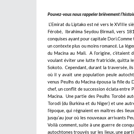
Pouvez-vous nous rappeler brièvement l’histoi
L’Emirat du Liptako est né vers le XVIIIe siè
Férobé, Ibrahima Seydou Birmali, vers 181
conquises ayant pour capitale Dori.Comme t
un contexte plus ou moins romancé. La lége
du Macina au Mali. A l’origine, c’étaient 
voulant éviter une lutte fratricide, quitta l
Sokoto. Cependant, durant la traversée, ils 
où il y avait une population peule autoch
venus Peulhs du Macina épousa la fille du D
chef, un conflit de succession éclata entr
Macina. Une partie des Peulhs Torobé auto
Torodi (du Burkina et du Niger) et une aut
l’époque, qui régnaient en maîtres des lie
jusqu’au jour où les nouveaux arrivants Pe
Voilà comment, suite à une guerre de conquê
autochtones trouvés sur les lieux, une part