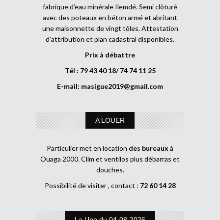
fabrique d’eau minérale Ilemdé. Semi clôturé
avec des poteaux en béton armé et abritant
une maisonnette de vingt tôles. Attestation
d’attribution et plan cadastral disponibles.
Prix à débattre
Tél : 79 43 40 18/ 74 74 11 25
E-mail:
masigue2019@gmail.com
A LOUER
Particulier met en location
des bureaux
à
Ouaga 2000. Clim et ventilos plus débarras et
douches.
Possibilité de visiter , contact :
72 60 14 28
La Une du 04-08-2026