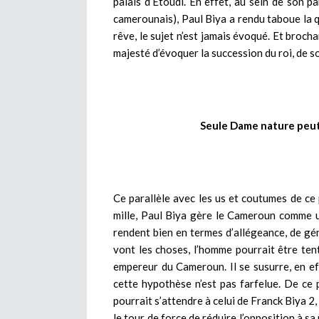
palais d’Etoudi. En effet, au sein de son
camerounais), Paul Biya a rendu taboue la 
rêve, le sujet n’est jamais évoqué. Et brocha
majesté d’évoquer la succession du roi, de s
Seule Dame nature peut
Ce parallèle avec les us et coutumes de ce
mille, Paul Biya gère le Cameroun comme u
rendent bien en termes d’allégeance, de gén
vont les choses, l’homme pourrait être ten
empereur du Cameroun. Il se susurre, en e
cette hypothèse n’est pas farfelue. De ce 
pourrait s’attendre à celui de Franck Biya 2, 
le tour de force de réduire l’opposition à sa