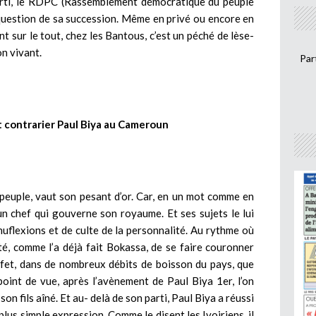
 parti, le RDPC (Rassemblement démocratique du peuple
question de sa succession. Même en privé ou encore en
nt sur le tout, chez les Bantous, c’est un péché de lèse-
on vivant.
Par
 contrarier Paul Biya au Cameroun
 peuple, vaut son pesant d’or. Car, en un mot comme en
n chef qui gouverne son royaume. Et ses sujets le lui
uflexions et de culte de la personnalité. Au rythme où
té, comme l’a déjà fait Bokassa, de se faire couronner
ffet, dans de nombreux débits de boisson du pays, que
point de vue, après l’avènement de Paul Biya 1er, l’on
son fils aîné. Et au- delà de son parti, Paul Biya a réussi
 plus simple expression. Comme le disent les Ivoiriens, il