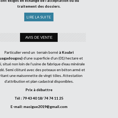
sont exigés en échange de l’acceptation ou du
traitement des dossiers
.
LIRE LA SUITE
AVIS DE VENTE
Particulier vend un terrain borné
à Koubri
uagadougou)
d’une superficie d’un (01) hectare et
, situé non loin de l’usine de fabrique d’eau minérale
dé. Semi clôturé avec des poteaux en béton armé et
ritant une maisonnette de vingt tôles. Attestation
d’attribution et plan cadastral disponibles.
Prix à débattre
Tél : 79 43 40 18/ 74 74 11 25
E-mail:
masigue2019@gmail.com