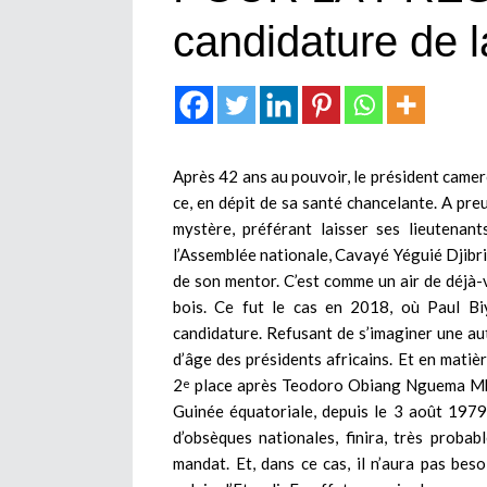
candidature de 
Après 42 ans au pouvoir, le président camero
ce, en dépit de sa santé chancelante. A preuv
mystère, préférant laisser ses lieutenant
l’Assemblée nationale, Cavayé Yéguié Djibril
de son mentor. C’est comme un air de déjà-vu
bois. Ce fut le cas en 2018, où Paul Biy
candidature. Refusant de s’imaginer une aut
d’âge des présidents africains. Et en matièr
2
place après Teodoro Obiang Nguema Mbas
e
Guinée équatoriale, depuis le 3 août 1979
d’obsèques nationales, finira, très prob
mandat. Et, dans ce cas, il n’aura pas be