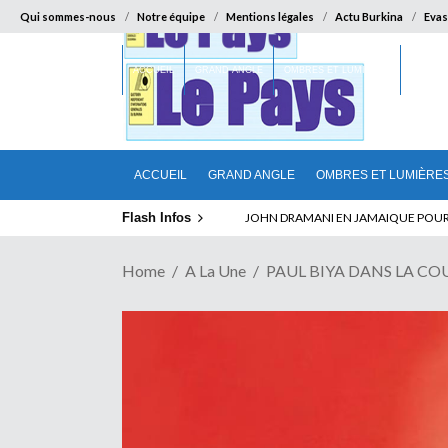
Qui sommes-nous
Notre équipe
Mentions légales
Actu Burkina
Evas
ACCUEIL
GRAND ANGLE
OMBRES ET LUMIÈRES
SUR LA
ACCUEIL
GRAND ANGLE
OMBRES ET LUMIÈRE
Flash Infos
ELECTION DE TALON A LA TETE DU SENA
Home
A La Une
PAUL BIYA DANS LA COUR