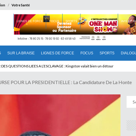
ion
Votre Santé
 BRAISE
LIGNES DE FORCE
FOCUS
SPORTS
DIALOGUE INTERIEUR
AVIS ET 
S
SUR LA BRAISE
LIGNES DE FORCE
FOCUS
SPORTS
DIALOG
T BENINOIS : Quand Patrice quitte le pouvoir sans partir !
SE POUR LA PRESIDENTIELLE : La Candidature De La Honte