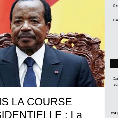
Re
Pai
Dan
su
NS LA COURSE
IDENTIELLE : La
est