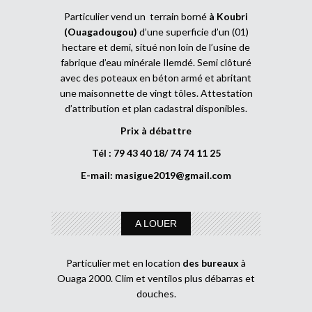
Particulier vend un terrain borné
à Koubri
(Ouagadougou)
d’une superficie d’un (01)
hectare et demi, situé non loin de l’usine de
fabrique d’eau minérale Ilemdé. Semi clôturé
avec des poteaux en béton armé et abritant
une maisonnette de vingt tôles. Attestation
d’attribution et plan cadastral disponibles.
Prix à débattre
Tél : 79 43 40 18/ 74 74 11 25
E-mail:
masigue2019@gmail.com
A LOUER
Particulier met en location
des bureaux
à
Ouaga 2000. Clim et ventilos plus débarras et
douches.