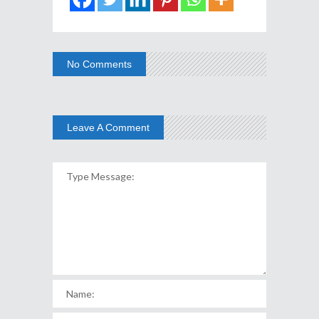
No Comments
Leave A Comment