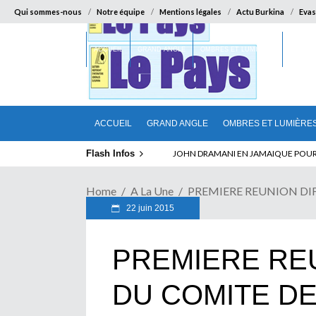
Qui sommes-nous
Notre équipe
Mentions légales
Actu Burkina
Evas
ACCUEIL
GRAND ANGLE
OMBRES ET LUMIÈRES
SUR LA
ACCUEIL
GRAND ANGLE
OMBRES ET LUMIÈRE
Flash Infos
ELECTION DE TALON A LA TETE DU SENA
Home
A La Une
PREMIERE REUNION DIFF
22 juin 2015
PREMIERE REU
DU COMITE DE 