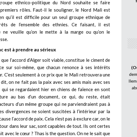
roupe ethnico-politique du Nord souhaite se faire
premiers rôles. Faut-il le souligner, le Nord Mali est
n qu’il est difficile pour un seul groupe ethnique de
rêts de l’ensemble des ethnies. Ce faisant, il est
 ne veuille qu’on le mette à la marge ou qu’on le
sse.
c est à prendre au sérieux
 que l’accord d’Alger soit viable, constitue le ciment de
ence sur soi-même, que chacun renonce à ses intérêts
(O
demi
ur. C’est seulement à ce prix que le Mali retrouvera une
Ilem
e dit, on ne fait pas la paix avec ses amis mais avec ses
ab
s qui se regardaient hier en chiens de faïence en sont
ture au bas d’un document, ce qui, du reste, était
s acteurs d’un même groupe qui ne parviendraient pas à
s divergences ne soient suscitées à l’intérieur par la
use l’accord de paix. Cela n’est pas à exclure car, on le
 tour dans leur sac, sont capables de tout. Ils ont certes
fait avec le cœur ? Thas is the question. On ne le sait que