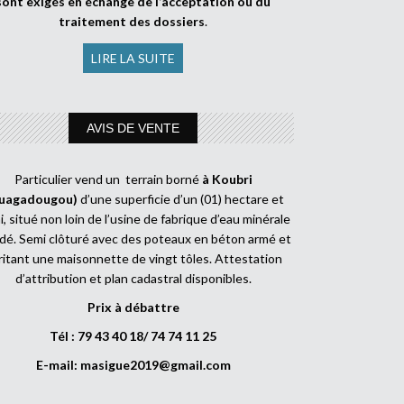
sont exigés en échange de l’acceptation ou du
traitement des dossiers
.
LIRE LA SUITE
AVIS DE VENTE
Particulier vend un terrain borné
à Koubri
uagadougou)
d’une superficie d’un (01) hectare et
, situé non loin de l’usine de fabrique d’eau minérale
dé. Semi clôturé avec des poteaux en béton armé et
ritant une maisonnette de vingt tôles. Attestation
d’attribution et plan cadastral disponibles.
Prix à débattre
Tél : 79 43 40 18/ 74 74 11 25
E-mail:
masigue2019@gmail.com