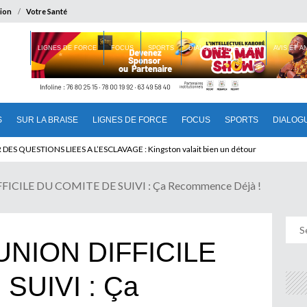
ion
Votre Santé
 BRAISE
LIGNES DE FORCE
FOCUS
SPORTS
DIALOGUE INTERIEUR
AVIS ET 
S
SUR LA BRAISE
LIGNES DE FORCE
FOCUS
SPORTS
DIALOG
T BENINOIS : Quand Patrice quitte le pouvoir sans partir !
ICILE DU COMITE DE SUIVI : Ça Recommence Déjà !
NION DIFFICILE
SUIVI : Ça