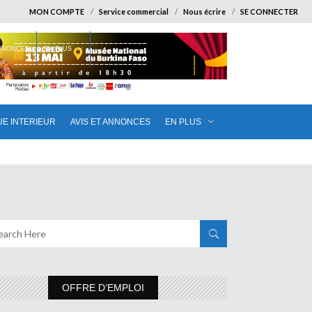
MON COMPTE
Service commercial
Nous écrire
SE CONNECTER
ANNONCES
EN PLUS
UE INTERIEUR
AVIS ET ANNONCES
EN PLUS
OFFRE D’EMPLOI