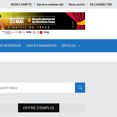
MON COMPTE
Service commercial
Nous écrire
SE CONNECTER
ANNONCES
EN PLUS
UE INTERIEUR
AVIS ET ANNONCES
EN PLUS
OFFRE D’EMPLOI