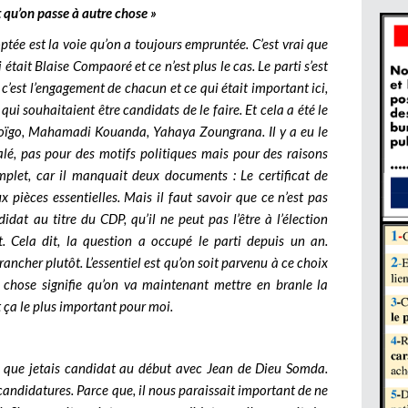
et qu’on passe à autre chose »
ptée est la voie qu’on a toujours empruntée. C’est vrai que
était Blaise Compaoré et ce n’est plus le cas. Le parti s’est
c’est l’engagement de chacun et ce qui était important ici,
 qui souhaitaient être candidats de le faire. Et cela a été le
boïgo, Mahamadi Kouanda, Yahaya Zoungrana. Il y a eu le
é, pas pour des motifs politiques mais pour des raisons
omplet, car il manquait deux documents : Le certificat de
ux pièces essentielles. Mais il faut savoir que ce n’est pas
t au titre du CDP, qu’il ne peut pas l’être à l’élection
at. Cela dit, la question a occupé le parti depuis un an.
ncher plutôt. L’essentiel est qu’on soit parvenu à ce choix
 chose signifie qu’on va maintenant mettre en branle la
 ça le plus important pour moi.
as que jetais candidat au début avec Jean de Dieu Somda.
 candidatures. Parce que, il nous paraissait important de ne