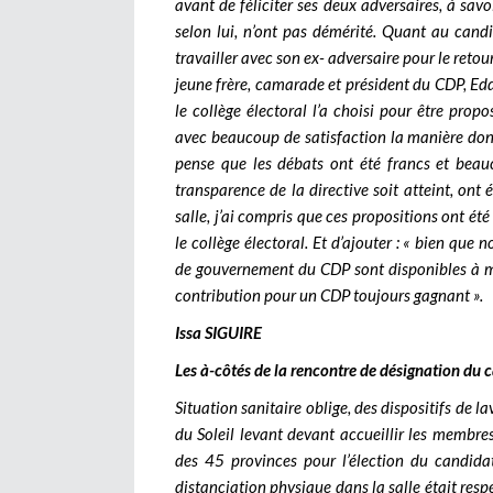
avant de féliciter ses deux adversaires, à 
selon lui, n’ont pas démérité. Quant au cand
travailler avec son ex- adversaire pour le reto
jeune frère, camarade et président du CDP, Ed
le collège électoral l’a choisi pour être pro
avec beaucoup de satisfaction la manière dont
pense que les débats ont été francs et beauc
transparence de la directive soit atteint, ont 
salle, j’ai compris que ces propositions ont été
le collège électoral. Et d’ajouter : « bien qu
de gouvernement du CDP sont disponibles à mon
contribution pour un CDP toujours gagnant ».
Issa SIGUIRE
Les à-côtés de la rencontre de désignation d
Situation sanitaire oblige, des dispositifs de l
du Soleil levant devant accueillir les membre
des 45 provinces pour l’élection du candidat 
distanciation physique dans la salle était res