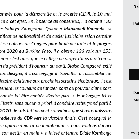
Re
ngrès pour la démocratie et le progrès (CDP), le 10 mai
ce à cet effet. En l’absence de consensus, il a obtenu 133
Pai
eputé Yahaya Zoungrana. Quant à Mahamadi Kouanda, sa
ficat de nationalité et de casier judiciaire selon certains
es couleurs du Congrès pour la démocratie et le progrès
mbre 2020 au Burkina Faso. Il a obtenu 133 voix sur 155,
na. C’est ainsi que le collège de propositions a retenu sa
n du président d’honneur du parti, Blaise Compaoré, exilé
ôt désigné, il s’est engagé à travailler à rassembler les
toire éclatante aux prochains scrutins électoraux. Il s’est
endre les couleurs de l’ancien parti au pouvoir d’une part,
Dan
ent de lui être confiée d’autre part. « Je m’engage ici et
su
itants, sans aucun a priori, à conduire notre grand parti à
e 2020. Je suis intimement convaincu que si nous unissons
radieuse du CDP vers la victoire finale. C’est pourquoi la
s capitale à partir de maintenant, si nous voulons donner
e son destin en main », a laissé entendre Eddie Komboïgo
est