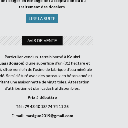
sont exigés en échange de l’acceptation ou du
traitement des dossiers
.
LIRE LA SUITE
AVIS DE VENTE
Particulier vend un terrain borné
à Koubri
uagadougou)
d’une superficie d’un (01) hectare et
, situé non loin de l’usine de fabrique d’eau minérale
dé. Semi clôturé avec des poteaux en béton armé et
ritant une maisonnette de vingt tôles. Attestation
d’attribution et plan cadastral disponibles.
Prix à débattre
Tél : 79 43 40 18/ 74 74 11 25
E-mail:
masigue2019@gmail.com