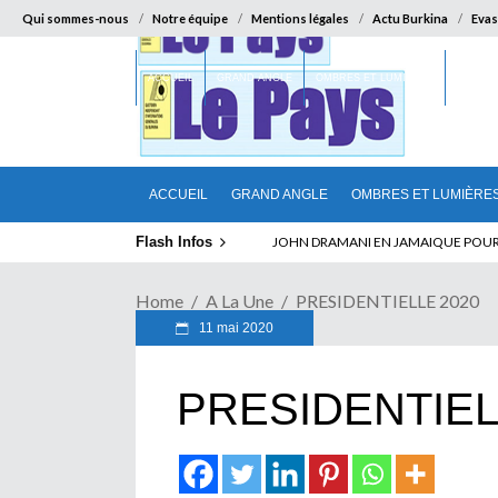
Qui sommes-nous
Notre équipe
Mentions légales
Actu Burkina
Evas
ACCUEIL
GRAND ANGLE
OMBRES ET LUMIÈRES
SUR LA
ACCUEIL
GRAND ANGLE
OMBRES ET LUMIÈRE
Flash Infos
ELECTION DE TALON A LA TETE DU SENA
Home
A La Une
PRESIDENTIELLE 2020
11 mai 2020
PRESIDENTIEL