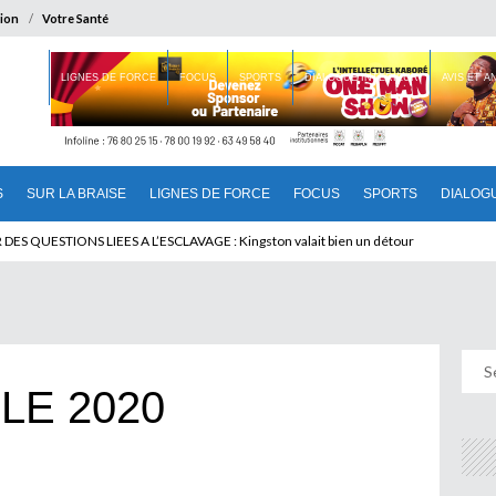
ion
Votre Santé
 BRAISE
LIGNES DE FORCE
FOCUS
SPORTS
DIALOGUE INTERIEUR
AVIS ET 
S
SUR LA BRAISE
LIGNES DE FORCE
FOCUS
SPORTS
DIALOG
T BENINOIS : Quand Patrice quitte le pouvoir sans partir !
LE 2020