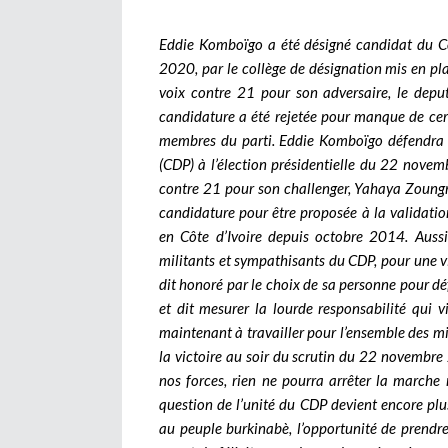
Eddie Komboïgo a été désigné candidat du Co
2020, par le collège de désignation mis en pla
voix contre 21 pour son adversaire, le d
candidature a été rejetée pour manque de certi
membres du parti.
Eddie Komboïgo défendra l
(CDP) à l’élection présidentielle du 22 nove
contre 21 pour son challenger, Yahaya Zoungra
candidature pour être proposée à la validatio
en Côte d’Ivoire depuis octobre 2014. Aussit
militants et sympathisants du CDP, pour une vic
dit honoré par le choix de sa personne pour déf
et dit mesurer la lourde responsabilité qui vi
maintenant à travailler pour l’ensemble des mil
la victoire au soir du scrutin du 22 novembr
nos forces, rien ne pourra arrêter la marche 
question de l’unité du CDP devient encore plu
au peuple burkinabè, l’opportunité de prendr