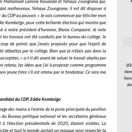
savoir Mahamadi Lamine Kouanda et Yahaya Zoungrana qui,
idat malheureux, Yahaya Zoungrana, il est dit disposer à
ur du CDP au pouvoir. « Je vais commencer par féliciter mon
die Komboïgo, pour cette brillante élection qui montre que
posé à notre président d’honneur, Blaise Compaoré. Je note
 les travaux ont été conduits par le bureau du collège. Je
oup de points que j’avais proposés pour que l’esprit de
été débattus par le collège. Bien que je n’étais pas dans la
 acceptées, » a-t-il dit avant de saluer le travail abattu par
e non retenu, les idées que j’ai à proposer comme programme
(O
demi
 jeune frère s’il est retenu par le fondateur. Ce sera ma
Ilem
ab
u candidat du CDP, Eddie Komboïgo
avage des mains à l’entrée de la porte principale du pavillon
s du Bureau politique national et les secrétaires généraux
à l’élection présidentielle de 2020, étaient visibles. La
pectée et tout le monde portait un masque pour respecter la