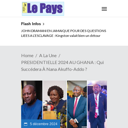
Flash Infos
ELECTION DE TALON A LA TETE DU SENAT BENINOIS :
JOHN DRAMANI EN JAMAIQUE POUR DES QUESTIONS
Quand Patrice quitte le pouvoir sans partir !
LIEES A L’ESCLAVAGE : Kingston valait bien un détour
Home
A La Une
PRESIDENTIELLE 2024 AU GHANA : Qui
Succédera À Nana Akuffo-Addo ?
5 décembre 2024