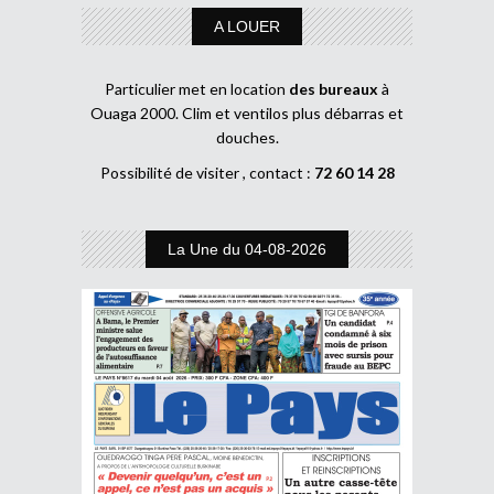
A LOUER
Particulier met en location
des bureaux
à
Ouaga 2000. Clim et ventilos plus débarras et
douches.
Possibilité de visiter , contact :
72 60 14 28
La Une du 04-08-2026