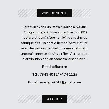
AVIS DE VENTE
Particulier vend un terrain borné
à Koubri
(Ouagadougou)
d’une superficie d’un (01)
hectare et demi, situé non loin de l’usine de
fabrique d’eau minérale Ilemdé. Semi clôturé
avec des poteaux en béton armé et abritant
une maisonnette de vingt tôles. Attestation
d’attribution et plan cadastral disponibles.
Prix à débattre
Tél : 79 43 40 18/ 74 74 11 25
E-mail:
masigue2019@gmail.com
A LOUER