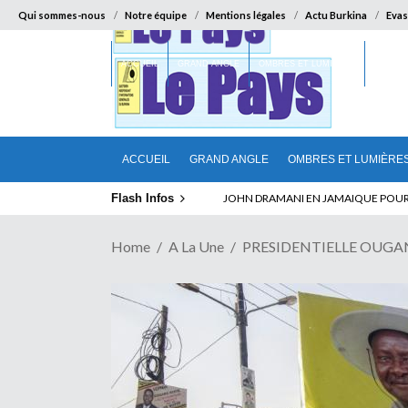
Qui sommes-nous
Notre équipe
Mentions légales
Actu Burkina
Evas
ACCUEIL
GRAND ANGLE
OMBRES ET LUMIÈRES
SUR LA
ACCUEIL
GRAND ANGLE
OMBRES ET LUMIÈRE
Flash Infos
ELECTION DE TALON A LA TETE DU SENA
Home
A La Une
PRESIDENTIELLE OUGANDAI