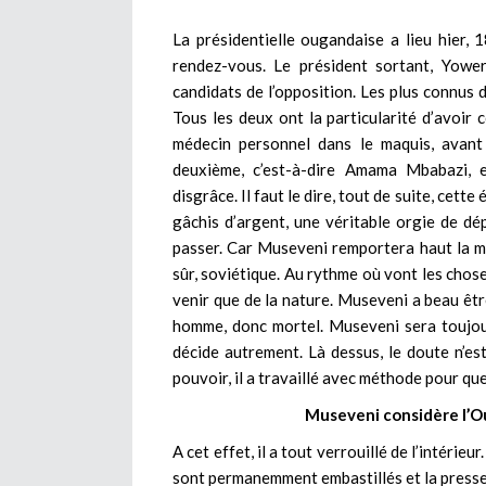
La présidentielle ougandaise a lieu hier,
rendez-vous. Le président sortant, Yowe
candidats de l’opposition. Les plus connus
Tous les deux ont la particularité d’avoir
médecin personnel dans le maquis, avant 
deuxième, c’est-à-dire Amama Mbabazi, 
disgrâce. Il faut le dire, tout de suite, cett
gâchis d’argent, une véritable orgie de d
passer. Car Museveni remportera haut la ma
sûr, soviétique. Au rythme où vont les chose
venir que de la nature. Museveni a beau être
homme, donc mortel. Museveni sera toujour
décide autrement. Là dessus, le doute n’e
pouvoir, il a travaillé avec méthode pour que
Museveni considère l’O
A cet effet, il a tout verrouillé de l’intérie
sont permanemment embastillés et la presse l