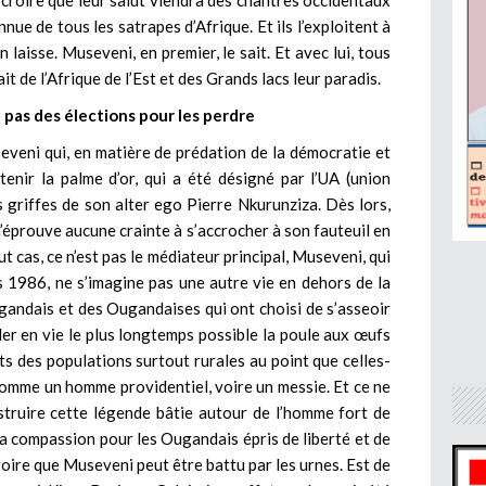
 croire que leur salut viendra des chantres occidentaux
nnue de tous les satrapes d’Afrique. Et ils l’exploitent à
 laisse. Museveni, en premier, le sait. Et avec lui, tous
t de l’Afrique de l’Est et des Grands lacs leur paradis.
 pas des élections pour les perdre
seveni qui, en matière de prédation de la démocratie et
enir la palme d’or, qui a été désigné par l’UA (union
s griffes de son alter ego Pierre Nkurunziza. Dès lors,
éprouve aucune crainte à s’accrocher à son fauteuil en
t cas, ce n’est pas le médiateur principal, Museveni, qui
uis 1986, ne s’imagine pas une autre vie en dehors de la
ugandais et des Ougandaises qui ont choisi de s’asseoir
der en vie le plus longtemps possible la poule aux œufs
ts des populations surtout rurales au point que celles-
comme un homme providentiel, voire un messie. Et ce ne
struire cette légende bâtie autour de l’homme fort de
la compassion pour les Ougandais épris de liberté et de
roire que Museveni peut être battu par les urnes. Est de