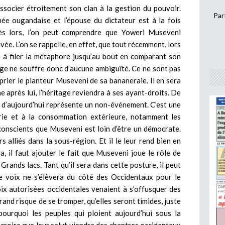
associer étroitement son clan à la gestion du pouvoir.
Par
rmée ougandaise et l’épouse du dictateur est à la fois
ès lors, l’on peut comprendre que Yoweri Museveni
e. L’on se rappelle, en effet, que tout récemment, lors
ité à filer la métaphore jusqu’au bout en comparant son
ge ne souffre donc d’aucune ambiguïté. Ce ne sont pas
prier le planteur Museveni de sa bananeraie. Il en sera
me après lui, l’héritage reviendra à ses ayant-droits. De
in d’aujourd’hui représente un non-événement. C’est une
rie et à la consommation extérieure, notamment les
 conscients que Museveni est loin d’être un démocrate.
rs alliés dans la sous-région. Et il le leur rend bien en
, il faut ajouter le fait que Museveni joue le rôle de
 Grands lacs. Tant qu’il sera dans cette posture, il peut
 voix ne s’élèvera du côté des Occidentaux pour le
oix autorisées occidentales venaient à s’offusquer des
rand risque de se tromper, qu’elles seront timides, juste
ourquoi les peuples qui ploient aujourd’hui sous la