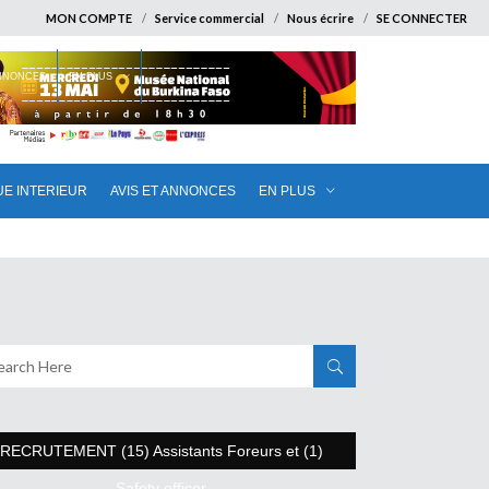
MON COMPTE
Service commercial
Nous écrire
SE CONNECTER
ANNONCES
EN PLUS
UE INTERIEUR
AVIS ET ANNONCES
EN PLUS
RECRUTEMENT (15) Assistants Foreurs et (1)
Safety officer