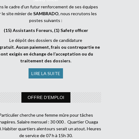
s le cadre d’un futur renforcement de ses équipes
r le site minier de
SAMBRADO
, nous recrutons les
postes suivants :
(15) Assistants Foreurs, (1) Safety officer
Le dépôt des dossiers de candidature
gratuit
.
Aucun paiement, frais ou contrepartie ne
sont exigés en échange de l’acceptation ou du
traitement des dossiers
.
LIRE LA SUITE
OFFRE D’EMPLOI
Particulier cherche une femme mûre pour tâches
agères. Salaire mensuel : 30 000 . Quartier Ouaga
. Habiter quartiers alentours serait un atout. Heures
de service de 07 h à 15h 30.