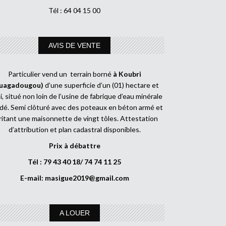
Tél : 64 04 15 00
AVIS DE VENTE
Particulier vend un terrain borné
à Koubri
uagadougou)
d’une superficie d’un (01) hectare et
, situé non loin de l’usine de fabrique d’eau minérale
dé. Semi clôturé avec des poteaux en béton armé et
ritant une maisonnette de vingt tôles. Attestation
d’attribution et plan cadastral disponibles.
Prix à débattre
Tél : 79 43 40 18/ 74 74 11 25
E-mail:
masigue2019@gmail.com
A LOUER