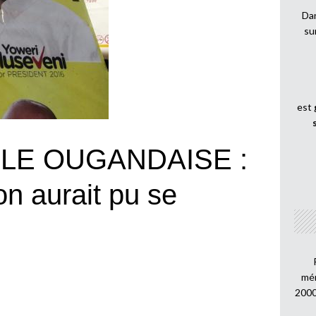
Dan
su
est
LE OUGANDAISE :
on aurait pu se
mén
2000