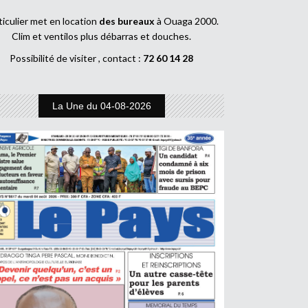
ticulier met en location
des bureaux
à Ouaga 2000.
Clim et ventilos plus débarras et douches.
Possibilité de visiter , contact :
72 60 14 28
La Une du 04-08-2026