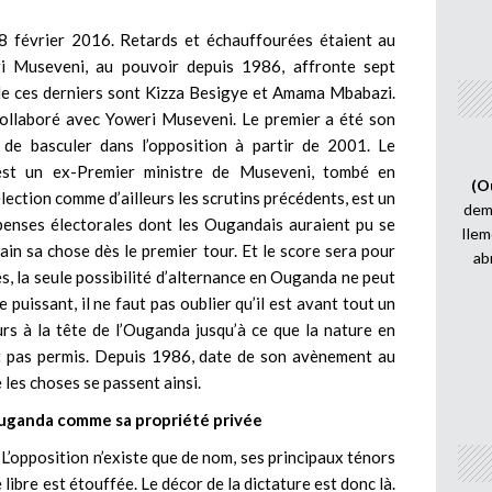
 18 février 2016. Retards et échauffourées étaient au
ri Museveni, au pouvoir depuis 1986, affronte sept
 de ces derniers sont Kizza Besigye et Amama Mbabazi.
 collaboré avec Yoweri Museveni. Le premier a été son
de basculer dans l’opposition à partir de 2001. Le
est un ex-Premier ministre de Museveni, tombé en
(O
e élection comme d’ailleurs les scrutins précédents, est un
demi
épenses électorales dont les Ougandais auraient pu se
Ilem
in sa chose dès le premier tour. Et le score sera pour
ab
s, la seule possibilité d’alternance en Ouganda ne peut
 puissant, il ne faut pas oublier qu’il est avant tout un
s à la tête de l’Ouganda jusqu’à ce que la nature en
st pas permis. Depuis 1986, date de son avènement au
 les choses se passent ainsi.
uganda comme sa propriété privée
ur. L’opposition n’existe que de nom, ses principaux ténors
ibre est étouffée. Le décor de la dictature est donc là.