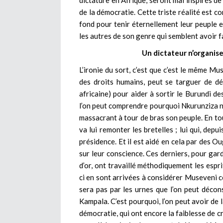
dictature en Afrique, seront mal inspirés de
de la démocratie. Cette triste réalité est co
fond pour tenir éternellement leur peuple en
les autres de son genre qui semblent avoir fai
Un dictateur n’organise
L’ironie du sort, c’est que c’est le même Mu
des droits humains, peut se targuer de dét
africaine) pour aider à sortir le Burundi de
l’on peut comprendre pourquoi Nkurunziza n’
massacrant à tour de bras son peuple. En tou
va lui remonter les bretelles ; lui qui, dep
présidence. Et il est aidé en cela par des O
sur leur conscience. Ces derniers, pour gar
d’or, ont travaillé méthodiquement les espri
ci en sont arrivées à considérer Museveni 
sera pas par les urnes que l’on peut décon
Kampala. C’est pourquoi, l’on peut avoir de 
démocratie, qui ont encore la faiblesse de c