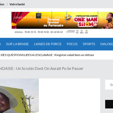
ion
Votre Santé
 BRAISE
LIGNES DE FORCE
FOCUS
SPORTS
DIALOGUE INTERIEUR
AVIS ET 
S
SUR LA BRAISE
LIGNES DE FORCE
FOCUS
SPORTS
DIALOG
T BENINOIS : Quand Patrice quitte le pouvoir sans partir !
SE : Un Scrutin Dont On Aurait Pu Se Passer