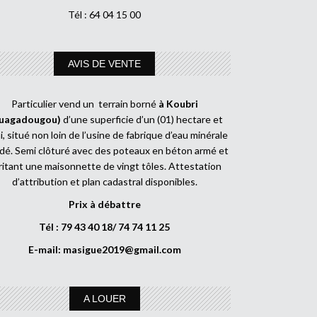
Tél : 64 04 15 00
AVIS DE VENTE
Particulier vend un terrain borné
à Koubri
uagadougou)
d’une superficie d’un (01) hectare et
, situé non loin de l’usine de fabrique d’eau minérale
dé. Semi clôturé avec des poteaux en béton armé et
ritant une maisonnette de vingt tôles. Attestation
d’attribution et plan cadastral disponibles.
Prix à débattre
Tél : 79 43 40 18/ 74 74 11 25
E-mail:
masigue2019@gmail.com
A LOUER