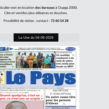
ticulier met en location
des bureaux
à Ouaga 2000.
Clim et ventilos plus débarras et douches.
Possibilité de visiter , contact :
72 60 14 28
La Une du 04-08-2026