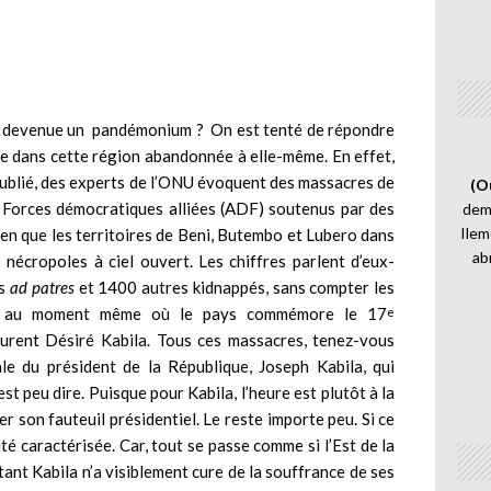
le devenue un pandémonium ? On est tenté de répondre
sse dans cette région abandonnée à elle-même. En effet,
ublié, des experts de l’ONU évoquent des massacres de
(O
s Forces démocratiques alliées (ADF) soutenus par des
demi
Ilem
 bien que les territoires de Beni, Butembo et Lubero dans
ab
nécropoles à ciel ouvert. Les chiffres parlent d’eux-
és
ad patres
et 1400 autres kidnappés, sans compter les
ce, au moment même où le pays commémore le 17
e
aurent Désiré Kabila. Tous ces massacres, tenez-vous
ale du président de la République, Joseph Kabila, qui
est peu dire. Puisque pour Kabila, l’heure est plutôt à la
 son fauteuil présidentiel. Le reste importe peu. Si ce
ilité caractérisée. Car, tout se passe comme si l’Est de la
ant Kabila n’a visiblement cure de la souffrance de ses