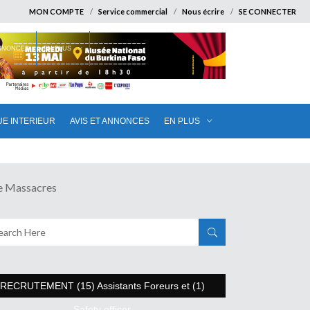
MON COMPTE
Service commercial
Nous écrire
SE CONNECTER
ANNONCES
EN PLUS
UE INTERIEUR
AVIS ET ANNONCES
EN PLUS
e Massacres
RECRUTEMENT (15) Assistants Foreurs et (1)
Safety officer