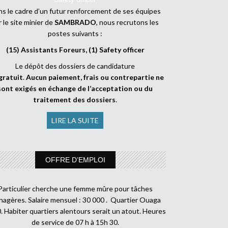
s le cadre d’un futur renforcement de ses équipes
r le site minier de
SAMBRADO
, nous recrutons les
postes suivants :
(15) Assistants Foreurs, (1) Safety officer
Le dépôt des dossiers de candidature
gratuit
.
Aucun paiement, frais ou contrepartie ne
sont exigés en échange de l’acceptation ou du
traitement des dossiers
.
LIRE LA SUITE
OFFRE D’EMPLOI
Particulier cherche une femme mûre pour tâches
agères. Salaire mensuel : 30 000 . Quartier Ouaga
. Habiter quartiers alentours serait un atout. Heures
de service de 07 h à 15h 30.