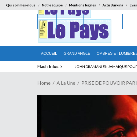
Qui sommes-nous
Notre équipe
Mentions légales
Actu Burkina
Evas
ACCUEIL
GRAND ANGLE
OMBRES ET LUMIÈRES
SUR LA
ACCUEIL
GRAND ANGLE
OMBRES ET LUMIÈRE
Flash Infos
ABSENCE PROLONGEE DE PAUL BIYA D
Home
A La Une
PRISE DE POUVOIR PAR L