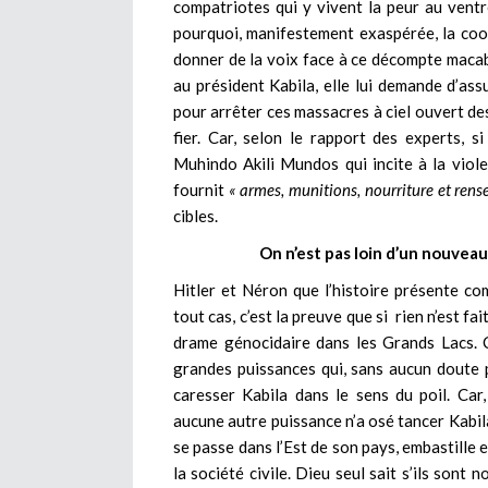
compatriotes qui y vivent la peur au ventr
pourquoi, manifestement exaspérée, la coor
donner de la voix face à ce décompte macabre
au président Kabila, elle lui demande d’as
pour arrêter ces massacres à ciel ouvert des
fier. Car, selon le rapport des experts, s
Muhindo Akili Mundos qui incite à la viole
fournit
« armes, munitions, nourriture et ren
cibles.
On n’est pas loin d’un nouvea
Hitler et Néron que l’histoire présente co
tout cas, c’est la preuve que si rien n’est fa
drame génocidaire dans les Grands Lacs. C’
grandes puissances qui, sans aucun doute p
caresser Kabila dans le sens du poil. Ca
aucune autre puissance n’a osé tancer Kabila 
se passe dans l’Est de son pays, embastille 
la société civile. Dieu seul sait s’ils sont