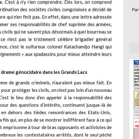
e. C’est à n’y rien comprendre. Dès lors, on comprend
dination des sociétés civiles congolaises a décidé de
Par
 qui n’en finit pas. En effet, dans une lettre adressée
sumer ses responsabilités de chef suprême des armées,
 civils qui ne savent plus désormais à quel bourreau se
i ce n’est pas le tristement célèbre brigadier général
nce, c’est le sulfureux colonel Katachandjo Hangi qui
seignements »
aux spadassins pour mieux atteindre leurs
u drame génocidaire dans les Grands Lacs
mme de grands criminels, n’auraient pas mieux fait. En
it pour protéger les civils, on n’est pas loin d’un nouveau
est le lieu donc d’en appeler à la responsabilité des
our des questions d’intérêts, continuent jusque-là de
r, en dehors des tièdes remontrances des Etats-Unis,
fils qui, en plus de se montrer indifférent face à ce qui
et emprisonne à tour de bras opposants et activistes de
 nombreux les contestataires arrêtés, dont le seul péché