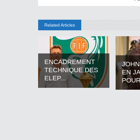
Related Articles
ENCADREMENT
JOHN
TECHNIQUE DES
EN J
ELEP...
POUR.