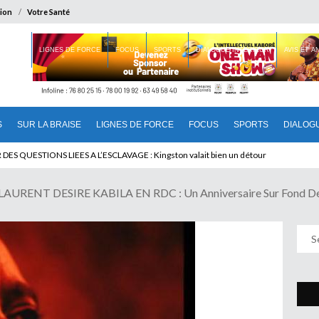
ion
Votre Santé
 BRAISE
LIGNES DE FORCE
FOCUS
SPORTS
DIALOGUE INTERIEUR
AVIS ET 
S
SUR LA BRAISE
LIGNES DE FORCE
FOCUS
SPORTS
DIALOG
U CAMEROUN : Qui pilote le Cameroun ?
AURENT DESIRE KABILA EN RDC : Un Anniversaire Sur Fond D