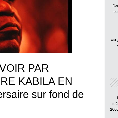
Dan
su
est
VOIR PAR
RE KABILA EN
rsaire sur fond de
mén
2000