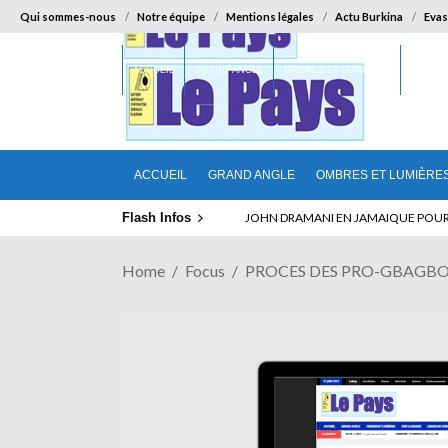
Qui sommes-nous
Notre équipe
Mentions légales
Actu Burkina
Evas
ACCUEIL
GRAND ANGLE
OMBRES ET LUMIÈRES
SUR LA
ACCUEIL
GRAND ANGLE
OMBRES ET LUMIÈRE
Flash Infos
ELECTION DE TALON A LA TETE DU SENA
Home
Focus
PROCES DES PRO-GBAGBO PO