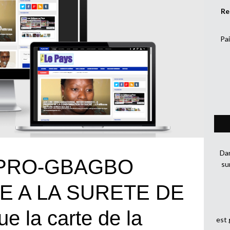
Re
Pai
Dan
PRO-GBAGBO
su
E A LA SURETE DE
e la carte de la
est