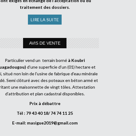
sont exigés en échange de l’acceptation ou du
traitement des dossiers
.
LIRE LA SUITE
AVIS DE VENTE
Particulier vend un terrain borné
à Koubri
uagadougou)
d’une superficie d’un (01) hectare et
, situé non loin de l’usine de fabrique d’eau minérale
dé. Semi clôturé avec des poteaux en béton armé et
ritant une maisonnette de vingt tôles. Attestation
d’attribution et plan cadastral disponibles.
Prix à débattre
Tél : 79 43 40 18/ 74 74 11 25
E-mail:
masigue2019@gmail.com