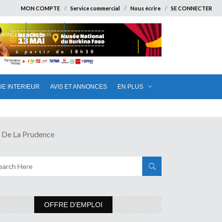
MON COMPTE
Service commercial
Nous écrire
SE CONNECTER
ANNONCES
EN PLUS
UE INTERIEUR
AVIS ET ANNONCES
EN PLUS
De La Prudence
OFFRE D’EMPLOI