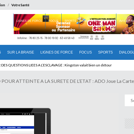
ion
Votre Santé
 BRAISE
LIGNES DE FORCE
FOCUS
SPORTS
DIALOGUE INTERIEUR
AVIS ET 
S
SUR LA BRAISE
LIGNES DE FORCE
FOCUS
SPORTS
DIALOG
T BENINOIS : Quand Patrice quitte le pouvoir sans partir !
UR ATTEINTE A LA SURETE DE L’ETAT : ADO Joue La Carte 