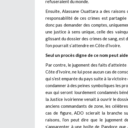
refuseraient du monde.
Ensuite, Alassane Ouattara a des raisons d
responsabilité de ces crimes est partagée
donc pas demander des comptes, uniquement 
une justice à sens unique, celle des vainqu
glissant du dossier des crimes de sang, est 
l’on pourrait s’attendre en Côte d’Ivoire.
Seul un procès digne de ce nom peut aider 
Par contre, le jugement des faits d’atteinte 
Côte d’Ivoire, ne lui pose aucun cas de consci
qui s’est emparée du pays suite à la victoi
condamner à des peines symboliques les pro
eux qui seront lourdement condamnés bénéfic
la Justice ivoirienne venait à ouvrir le doss
anciens commandants de zone, les célèbre
cas de figure, ADO scierait la branche su
raisons, l’on peut dire que le jugement d
s’apparenter à une boîte de Pandore que 