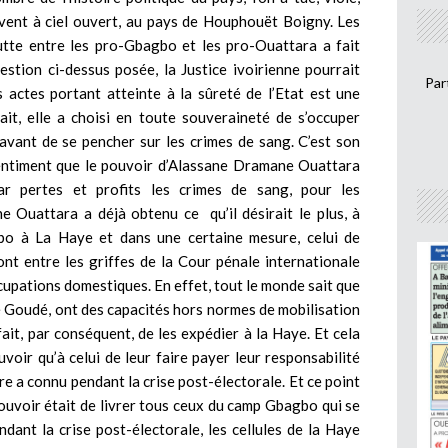
ouvent à ciel ouvert, au pays de Houphouët Boigny. Les
lutte entre les pro-Gbagbo et les pro-Ouattara a fait
estion ci-dessus posée, la Justice ivoirienne pourrait
Par
 actes portant atteinte à la sûreté de l’Etat est une
it, elle a choisi en toute souveraineté de s’occuper
 avant de se pencher sur les crimes de sang. C’est son
e sentiment que le pouvoir d’Alassane Dramane Ouattara
r pertes et profits les crimes de sang, pour les
e Ouattara a déjà obtenu ce qu’il désirait le plus, à
bo à La Haye et dans une certaine mesure, celui de
nt entre les griffes de la Cour pénale internationale
ccupations domestiques. En effet, tout le monde sait que
 Goudé, ont des capacités hors normes de mobilisation
ait, par conséquent, de les expédier à la Haye. Et cela
voir qu’à celui de leur faire payer leur responsabilité
e a connu pendant la crise post-électorale. Et ce point
 pouvoir était de livrer tous ceux du camp Gbagbo qui se
ndant la crise post-électorale, les cellules de la Haye