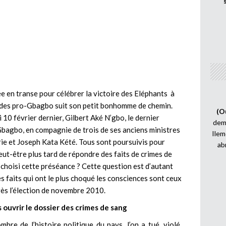
e en transe pour célébrer la victoire des Eléphants à
 des pro-Gbagbo suit son petit bonhomme de chemin.
(O
 10 février dernier, Gilbert Aké N’gbo, le dernier
demi
Gbagbo, en compagnie de trois de ses anciens ministres
Ilem
ie et Joseph Kata Kété. Tous sont poursuivis pour
ab
peut-être plus tard de répondre des faits de crimes de
e choisi cette préséance ? Cette question est d’autant
es faits qui ont le plus choqué les consciences sont ceux
rès l’élection de novembre 2010.
 ouvrir le dossier des crimes de sang
bre de l’histoire politique du pays, l’on a tué, violé,