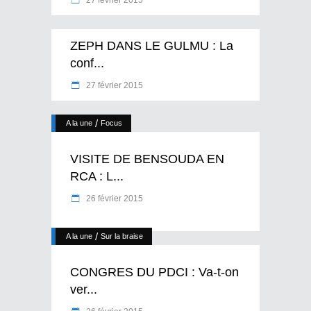
ZEPH DANS LE GULMU : La
conf...
27 février 2015
/
A la une
Focus
VISITE DE BENSOUDA EN
RCA : L...
26 février 2015
/
A la une
Sur la braise
CONGRES DU PDCI : Va-t-on
ver...