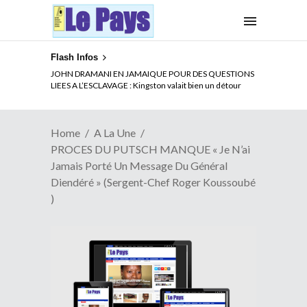
Flash Infos
ELECTION DE TALON A LA TETE DU SENAT BENINOIS :
Quand Patrice quitte le pouvoir sans partir !
Home
A La Une
PROCES DU PUTSCH MANQUE « Je N’ai
Jamais Porté Un Message Du Général
Diendéré » (Sergent-Chef Roger Koussoubé
)