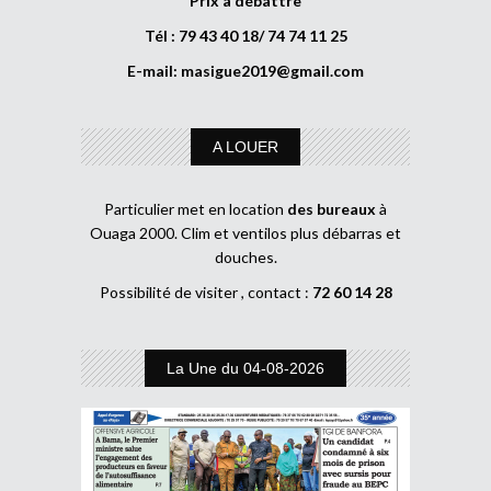
Prix à débattre
Tél : 79 43 40 18/ 74 74 11 25
E-mail:
masigue2019@gmail.com
A LOUER
Particulier met en location
des bureaux
à
Ouaga 2000. Clim et ventilos plus débarras et
douches.
Possibilité de visiter , contact :
72 60 14 28
La Une du 04-08-2026