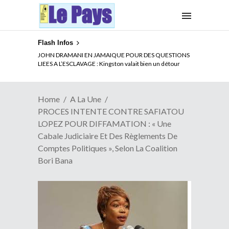
Flash Infos
ELECTION DE TALON A LA TETE DU SENAT BENINOIS :
JOHN DRAMANI EN JAMAIQUE POUR DES QUESTIONS
Quand Patrice quitte le pouvoir sans partir !
LIEES A L’ESCLAVAGE : Kingston valait bien un détour
Home
A La Une
PROCES INTENTE CONTRE SAFIATOU
LOPEZ POUR DIFFAMATION : « Une
Cabale Judiciaire Et Des Règlements De
Comptes Politiques », Selon La Coalition
Bori Bana