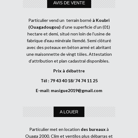
AVIS DE VENTE
Particulier vend un terrain borné
à Koubri
(Ouagadougou)
d’une superficie d’un (01)
hectare et demi, situé non loin de l’usine de
fabrique d’eau minérale Ilemdé. Semi clôturé
avec des poteaux en béton armé et abritant
une maisonnette de vingt tôles. Attestation
d’attribution et plan cadastral disponibles.
Prix à débattre
Tél : 79 43 40 18/ 74 74 11 25
E-mail:
masigue2019@gmail.com
A LOUER
Particulier met en location
des bureaux
à
Ouaga 2000. Clim et ventilos plus débarras et