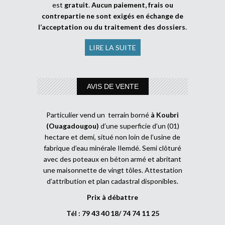
est
gratuit
.
Aucun paiement, frais ou
contrepartie ne sont exigés en échange de
l’acceptation ou du traitement des dossiers
.
LIRE LA SUITE
AVIS DE VENTE
Particulier vend un terrain borné
à Koubri
(Ouagadougou)
d’une superficie d’un (01)
hectare et demi, situé non loin de l’usine de
fabrique d’eau minérale Ilemdé. Semi clôturé
avec des poteaux en béton armé et abritant
une maisonnette de vingt tôles. Attestation
d’attribution et plan cadastral disponibles.
Prix à débattre
Tél : 79 43 40 18/ 74 74 11 25