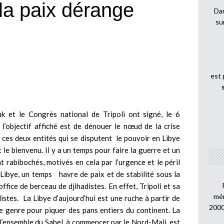
a paix dérange
Dan
su
est
k et le Congrès national de Tripoli ont signé, le 6
l’objectif affiché est de dénouer le nœud de la crise
e ces deux entités qui se disputent le pouvoir en Libye
t le bienvenu. Il y a un temps pour faire la guerre et un
t rabibochés, motivés en cela par l’urgence et le péril
Libye, un temps havre de paix et de stabilité sous la
office de berceau de djihadistes. En effet, Tripoli et sa
mén
istes. La Libye d’aujourd’hui est une ruche à partir de
2000
re genre pour piquer des pans entiers du continent. La
 l’ensemble du Sahel, à commencer par le Nord-Mali, est