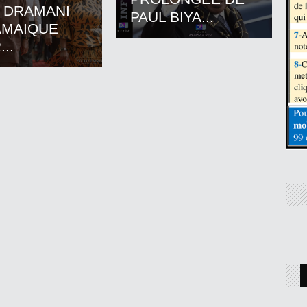
 DRAMANI
PAUL BIYA...
AMAIQUE
..