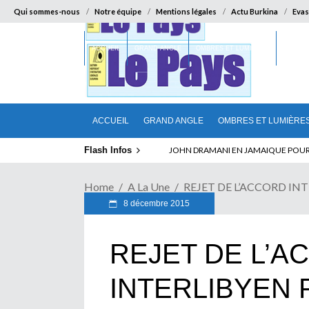
Qui sommes-nous
Notre équipe
Mentions légales
Actu Burkina
Evas
ACCUEIL
GRAND ANGLE
OMBRES ET LUMIÈRES
SUR LA
ACCUEIL
GRAND ANGLE
OMBRES ET LUMIÈRE
Flash Infos
ABSENCE PROLONGEE DE PAUL BIYA D
Home
A La Une
REJET DE L’ACCORD INTE
8 décembre 2015
REJET DE L’A
INTERLIBYEN 