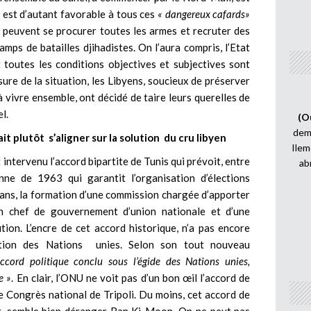
u est d’autant favorable à tous ces
« dangereux cafards»
s peuvent se procurer toutes les armes et recruter des
mps de batailles djihadistes. On l’aura compris, l’Etat
toutes les conditions objectives et subjectives sont
sure de la situation, les Libyens, soucieux de préserver
 vivre ensemble, ont décidé de taire leurs querelles de
l.
(O
demi
 plutôt s’aligner sur la solution du cru libyen
Ilem
intervenu l’accord bipartite de Tunis qui prévoit, entre
ab
enne de 1963 qui garantit l’organisation d’élections
x ans, la formation d’une commission chargée d’apporter
un chef de gouvernement d’union nationale et d’une
ion. L’encre de cet accord historique, n’a pas encore
sation des Nations unies. Selon son tout nouveau
accord politique conclu sous l’égide des Nations unies,
e »
. En clair, l’ONU ne voit pas d’un bon œil l’accord de
e Congrès national de Tripoli. Du moins, cet accord de