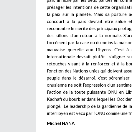
paix arraché par les deux parties en conf
présager les intentions de cette organisat
la paix sur la planète. Mais sa posture ac
concourt à la paix devrait être salué 
reconnaître le mérite des principaux protago
des sillons d’un retour à la normale. S’a
forcément par la case ou du moins la maison
mauvaise querelle aux Libyens. C’est à
internationale devrait plutôt s’aligner s
retouches visant à la renforcer et à la bon
l’onction des Nations unies qui doivent assu
peuple dans le désarroi, c’est pérenniser
onusienne ne soit l’expression d’un sentimen
l’action de la toute puissante ONU en Lib
Kadhafi du bourbier dans lequel les Occident
plongé. Le leadership de la gardienne de la
interlibyen est vécu par l’ONU comme une fru
Michel NANA