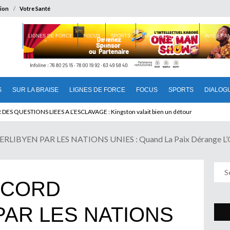
ion
Votre Santé
 BRAISE
LIGNES DE FORCE
FOCUS
SPORTS
DIALOGUE INTERIEUR
AVIS ET 
S
SUR LA BRAISE
LIGNES DE FORCE
FOCUS
SPORTS
DIALOG
U CAMEROUN : Qui pilote le Cameroun ?
RLIBYEN PAR LES NATIONS UNIES : Quand La Paix Dérange 
CCORD
PAR LES NATIONS