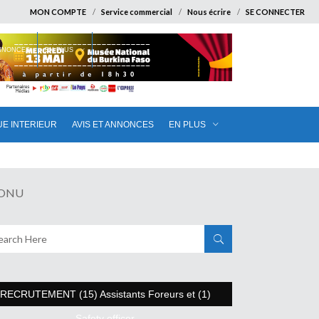
MON COMPTE
Service commercial
Nous écrire
SE CONNECTER
ANNONCES
EN PLUS
UE INTERIEUR
AVIS ET ANNONCES
EN PLUS
L’ONU
RECRUTEMENT (15) Assistants Foreurs et (1)
Safety officer