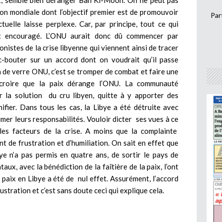
lit, semble bien déranger Ban Ki-Moon. On ne peut pas
ion mondiale dont l’objectif premier est de promouvoir
Par
tuelle laisse perplexe. Car, par principe, tout ce qui
et encouragé. L’ONU aurait donc dû commencer par
nistes de la crise libyenne qui viennent ainsi de tracer
rc-bouter sur un accord dont on voudrait qu’il passe
 de verre ONU, c’est se tromper de combat et faire une
 croire que la paix dérange l’ONU. La communauté
ur la solution du cru libyen, quitte à y apporter des
ifier. Dans tous les cas, la Libye a été détruite avec
mer leurs responsabilités. Vouloir dicter ses vues à ce
 les facteurs de la crise. A moins que la complainte
t de frustration et d’humiliation. On sait en effet que
ye n’a pas permis en quatre ans, de sortir le pays de
aux, avec la bénédiction de la faîtière de la paix, l’ont
 paix en Libye a été de nul effet. Assurément, l’accord
stration et c’est sans doute ceci qui explique cela.