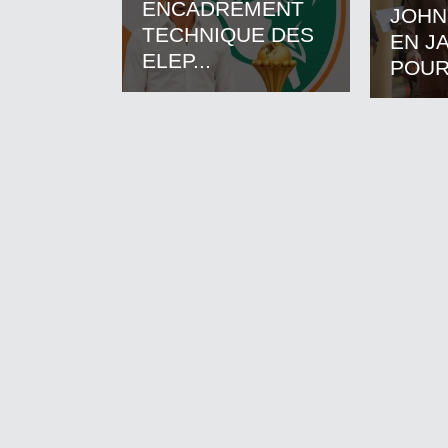
ENCADREMENT
JOHN
TECHNIQUE DES
EN J
ELEP...
POUR.