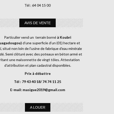
Tél : 64 04 15 00
AVIS DE VENTE
Particulier vend un terrain borné
à Koubri
uagadougou)
d’une superficie d’un (01) hectare et
, situé non loin de l’usine de fabrique d’eau minérale
dé. Semi clôturé avec des poteaux en béton armé et
ritant une maisonnette de vingt tôles. Attestation
d’attribution et plan cadastral disponibles.
Prix à débattre
Tél : 79 43 40 18/ 74 74 11 25
E-mail:
masigue2019@gmail.com
A LOUER