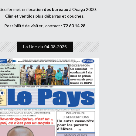
ticulier met en location
des bureaux
à Ouaga 2000.
Clim et ventilos plus débarras et douches.
Possibilité de visiter , contact :
72 60 14 28
La Une du 04-08-2026