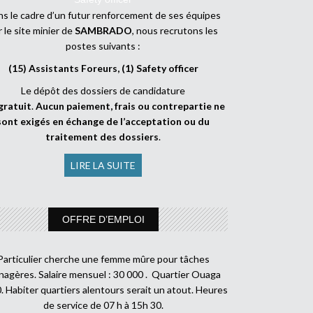
s le cadre d’un futur renforcement de ses équipes
r le site minier de
SAMBRADO
, nous recrutons les
postes suivants :
(15) Assistants Foreurs, (1) Safety officer
Le dépôt des dossiers de candidature
gratuit
.
Aucun paiement, frais ou contrepartie ne
sont exigés en échange de l’acceptation ou du
traitement des dossiers
.
LIRE LA SUITE
OFFRE D’EMPLOI
Particulier cherche une femme mûre pour tâches
agères. Salaire mensuel : 30 000 . Quartier Ouaga
. Habiter quartiers alentours serait un atout. Heures
de service de 07 h à 15h 30.