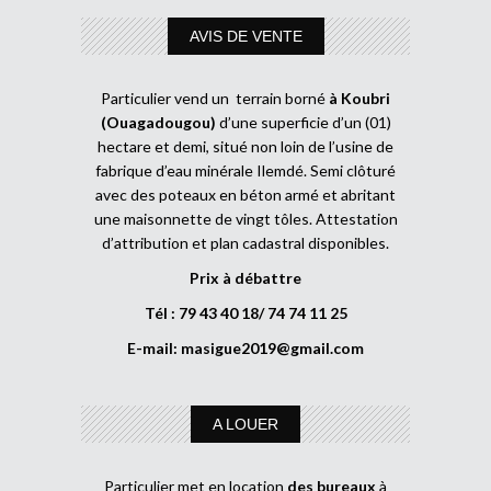
AVIS DE VENTE
Particulier vend un terrain borné
à Koubri
(Ouagadougou)
d’une superficie d’un (01)
hectare et demi, situé non loin de l’usine de
fabrique d’eau minérale Ilemdé. Semi clôturé
avec des poteaux en béton armé et abritant
une maisonnette de vingt tôles. Attestation
d’attribution et plan cadastral disponibles.
Prix à débattre
Tél : 79 43 40 18/ 74 74 11 25
E-mail:
masigue2019@gmail.com
A LOUER
Particulier met en location
des bureaux
à