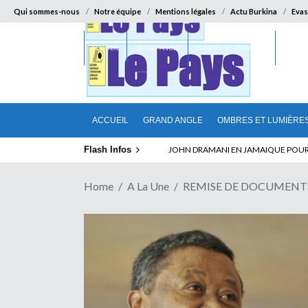
Qui sommes-nous
Notre équipe
Mentions légales
Actu Burkina
Evas
ACCUEIL
GRAND ANGLE
OMBRES ET LUMIÈRES
SUR LA
ACCUEIL
GRAND ANGLE
OMBRES ET LUMIÈRE
Flash Infos
ELECTION DE TALON A LA TETE DU SENA
Home
A La Une
REMISE DE DOCUMENTS A