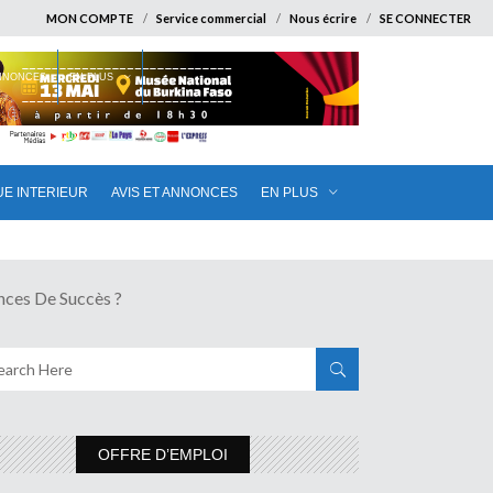
MON COMPTE
Service commercial
Nous écrire
SE CONNECTER
ANNONCES
EN PLUS
UE INTERIEUR
AVIS ET ANNONCES
EN PLUS
es De Succès ?
OFFRE D’EMPLOI