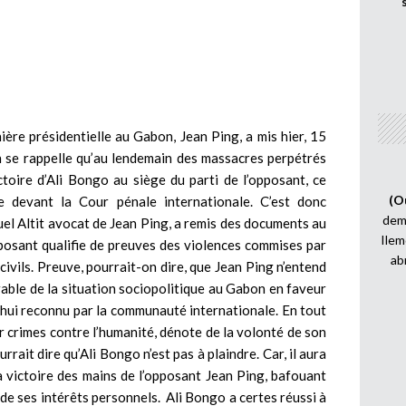
ière présidentielle au Gabon, Jean Ping, a mis hier, 15
 se rappelle qu’au lendemain des massacres perpétrés
ctoire d’Ali Bongo au siège du parti de l’opposant, ce
(O
e devant la Cour pénale internationale. C’est donc
demi
el Altit avocat de Jean Ping, a remis des documents au
Ilem
posant qualifie de preuves des violences commises par
ab
civils. Preuve, pourrait-on dire, que Jean Ping n’entend
rable de la situation sociopolitique au Gabon en faveur
’hui reconnu par la communauté internationale. En tout
 crimes contre l’humanité, dénote de la volonté de son
rrait dire qu’Ali Bongo n’est pas à plaindre. Car, il aura
a victoire des mains de l’opposant Jean Ping, bafouant
l de ses intérêts personnels. Ali Bongo a certes réussi à