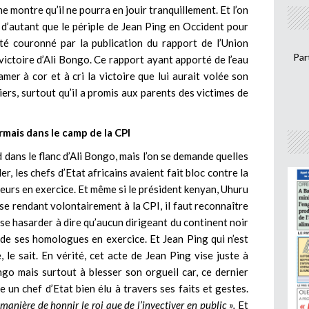
e montre qu’il ne pourra en jouir tranquillement. Et l’on
 d’autant que le périple de Jean Ping en Occident pour
 été couronné par la publication du rapport de l’Union
Par
ictoire d’Ali Bongo. Ce rapport ayant apporté de l’eau
mer à cor et à cri la victoire que lui aurait volée son
riers, surtout qu’il a promis aux parents des victimes de
rmais dans le camp de la CPI
 dans le flanc d’Ali Bongo, mais l’on se demande quelles
er, les chefs d’Etat africains avaient fait bloc contre la
 leurs en exercice. Et même si le président kenyan, Uhuru
se rendant volontairement à la CPI, il faut reconnaître
t se hasarder à dire qu’aucun dirigeant du continent noir
 de ses homologues en exercice. Et Jean Ping qui n’est
 le sait. En vérité, cet acte de Jean Ping vise juste à
go mais surtout à blesser son orgueil car, ce dernier
 un chef d’Etat bien élu à travers ses faits et gestes.
 manière de honnir le roi que de l’invectiver en public ».
Et