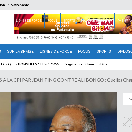
ion
Votre Santé
 BRAISE
LIGNES DE FORCE
FOCUS
SPORTS
DIALOGUE INTERIEUR
AVIS ET 
S
SUR LA BRAISE
LIGNES DE FORCE
FOCUS
SPORTS
DIALOG
T BENINOIS : Quand Patrice quitte le pouvoir sans partir !
 LA CPI PAR JEAN PING CONTRE ALI BONGO : Quelles Chanc