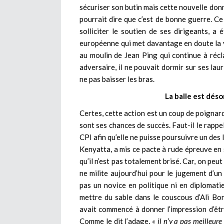
sécuriser son butin mais cette nouvelle donn
pourrait dire que c’est de bonne guerre. Ce
solliciter le soutien de ses dirigeants, a
européenne qui met davantage en doute la v
au moulin de Jean Ping qui continue à récla
adversaire, il ne pouvait dormir sur ses lau
ne pas baisser les bras.
La balle est déso
Certes, cette action est un coup de poignard
sont ses chances de succès. Faut-il le rappel
CPI afin qu’elle ne puisse poursuivre un des
Kenyatta, a mis ce pacte à rude épreuve en 
qu’il n’est pas totalement brisé. Car, on peu
ne milite aujourd’hui pour le jugement d’un
pas un novice en politique ni en diplomatie,
mettre du sable dans le couscous d’Ali Bon
avait commencé à donner l’impression d’être
Comme le dit l’adage,
« il n’y a pas meilleure