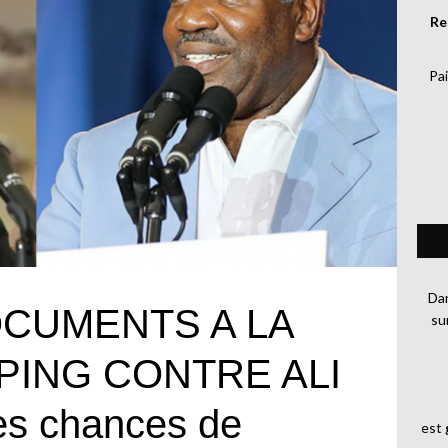
Re
Pai
Dan
OCUMENTS A LA
su
 PING CONTRE ALI
s chances de
est