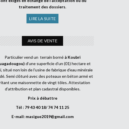
sont exigés en échange de l’acceptation ou du
traitement des dossiers
.
LIRE LA SUITE
AVIS DE VENTE
Particulier vend un terrain borné
à Koubri
uagadougou)
d’une superficie d’un (01) hectare et
, situé non loin de l’usine de fabrique d’eau minérale
dé. Semi clôturé avec des poteaux en béton armé et
ritant une maisonnette de vingt tôles. Attestation
d’attribution et plan cadastral disponibles.
Prix à débattre
Tél : 79 43 40 18/ 74 74 11 25
E-mail:
masigue2019@gmail.com