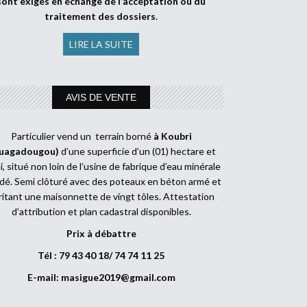
sont exigés en échange de l’acceptation ou du
traitement des dossiers
.
LIRE LA SUITE
AVIS DE VENTE
Particulier vend un terrain borné
à Koubri
uagadougou)
d’une superficie d’un (01) hectare et
, situé non loin de l’usine de fabrique d’eau minérale
dé. Semi clôturé avec des poteaux en béton armé et
ritant une maisonnette de vingt tôles. Attestation
d’attribution et plan cadastral disponibles.
Prix à débattre
Tél : 79 43 40 18/ 74 74 11 25
E-mail:
masigue2019@gmail.com