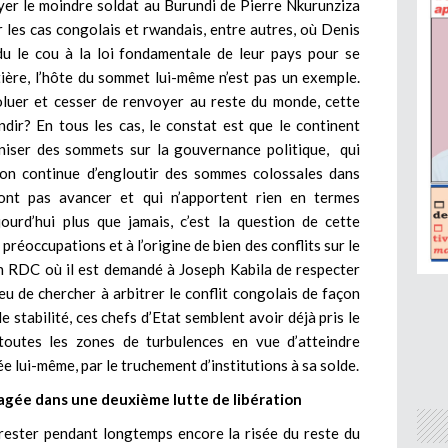
r le moindre soldat au Burundi de Pierre Nkurunziza
r les cas congolais et rwandais, entre autres, où Denis
 le cou à la loi fondamentale de leur pays pour se
tière, l’hôte du sommet lui-même n’est pas un exemple.
voluer et cesser de renvoyer au reste du monde, cette
ndir? En tous les cas, le constat est que le continent
ganiser des sommets sur la gouvernance politique, qui
 l’on continue d’engloutir des sommes colossales dans
nt pas avancer et qui n’apportent rien en termes
ourd’hui plus que jamais, c’est la question de cette
préoccupations et à l’origine de bien des conflits sur le
en RDC où il est demandé à Joseph Kabila de respecter
eu de chercher à arbitrer le conflit congolais de façon
e stabilité, ces chefs d’Etat semblent avoir déjà pris le
 toutes les zones de turbulences en vue d’atteindre
ée lui-même, par le truchement d’institutions à sa solde.
agée dans une deuxième lutte de libération
rester pendant longtemps encore la risée du reste du