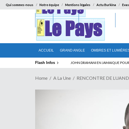
Qui sommes-nous
Notre équipe
Mentions légales
Actu Burkina
Evas
ACCUEIL
GRAND ANGLE
OMBRES ET LUMIÈRES
SUR LA
ACCUEIL
GRAND ANGLE
OMBRES ET LUMIÈRE
Flash Infos
ELECTION DE TALON A LA TETE DU SENA
Home
A La Une
RENCONTRE DE LUANDA SUR