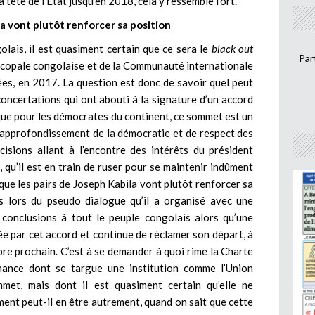
a tête de l’Etat jusqu’en 2018, cela y ressemble fort.
la vont plutôt renforcer sa position
olais, il est quasiment certain que ce sera le
black out
Par
iscopale congolaise et de la Communauté internationale
es, en 2017. La question est donc de savoir quel peut
 concertations qui ont abouti à la signature d’un accord
t que pour les démocrates du continent, ce sommet est un
’approfondissement de la démocratie et de respect des
cisions allant à l’encontre des intérêts du président
 qu’il est en train de ruser pour se maintenir indûment
 que les pairs de Joseph Kabila vont plutôt renforcer sa
es lors du pseudo dialogue qu’il a organisé avec une
 conclusions à tout le peuple congolais alors qu’une
ée par cet accord et continue de réclamer son départ, à
re prochain. C’est à se demander à quoi rime la Charte
ance dont se targue une institution comme l’Union
mmet, mais dont il est quasiment certain qu’elle ne
ment peut-il en être autrement, quand on sait que cette