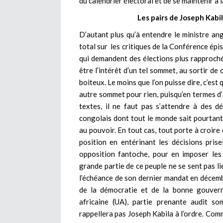
du calendrier électoral et de se maintenir à l
Les pairs de Joseph Kabi
D’autant plus qu’à entendre le ministre ang
total sur les critiques de la Conférence ép
qui demandent des élections plus rapproché
être l’intérêt d’un tel sommet, au sortir de
boiteux. Le moins que l’on puisse dire, c’es
autre sommet pour rien, puisqu’en termes d
textes, il ne faut pas s’attendre à des dé
congolais dont tout le monde sait pourtant,
au pouvoir. En tout cas, tout porte à croire
position en entérinant les décisions pris
opposition fantoche, pour en imposer les
grande partie de ce peuple ne se sent pas li
l’échéance de son dernier mandat en décemb
de la démocratie et de la bonne gouvern
africaine (UA), partie prenante audit so
rappellera pas Joseph Kabila à l’ordre. Com