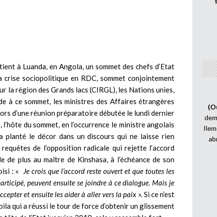
 tient à Luanda, en Angola, un sommet des chefs d’Etat
la crise sociopolitique en RDC, sommet conjointement
r la région des Grands lacs (CIRGL), les Nations unies,
ude à ce sommet, les ministres des Affaires étrangères
(O
 lors d’une réunion préparatoire débutée le lundi dernier
demi
, l’hôte du sommet, en l’occurrence le ministre angolais
Ilem
a planté le décor dans un discours qui ne laisse rien
ab
equêtes de l’opposition radicale qui rejette l’accord
de de plus au maître de Kinshasa, à l’échéance de son
isi : «
Je crois que l’accord reste ouvert et que toutes les
participé, peuvent ensuite se joindre à ce dialogue. Mais je
ccepter et ensuite les aider à aller vers la paix
». Si ce n’est
ila qui a réussi le tour de force d’obtenir un glissement