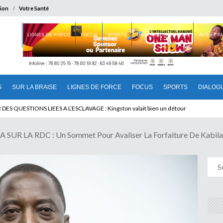
ion
Votre Santé
 BRAISE
LIGNES DE FORCE
FOCUS
SPORTS
DIALOGUE INTERIEUR
AVIS ET 
S
SUR LA BRAISE
LIGNES DE FORCE
FOCUS
SPORTS
DIALOG
T BENINOIS : Quand Patrice quitte le pouvoir sans partir !
 LA RDC : Un Sommet Pour Avaliser La Forfaiture De Kabila