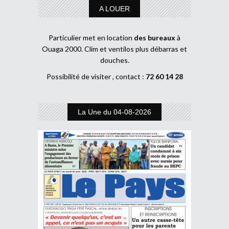
A LOUER
Particulier met en location
des bureaux
à
Ouaga 2000. Clim et ventilos plus débarras et
douches.
Possibilité de visiter , contact :
72 60 14 28
La Une du 04-08-2026