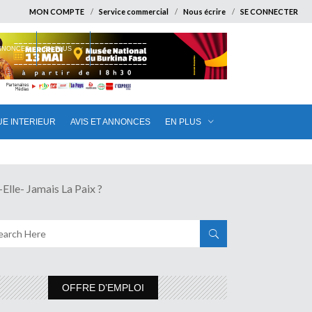
MON COMPTE
Service commercial
Nous écrire
SE CONNECTER
ANNONCES
EN PLUS
UE INTERIEUR
AVIS ET ANNONCES
EN PLUS
e- Jamais La Paix ?
OFFRE D’EMPLOI