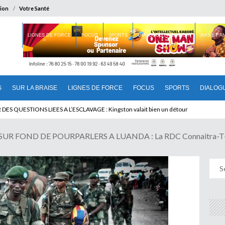
ion
Votre Santé
 BRAISE
LIGNES DE FORCE
FOCUS
SPORTS
DIALOGUE INTERIEUR
AVIS ET 
S
SUR LA BRAISE
LIGNES DE FORCE
FOCUS
SPORTS
DIALOG
T BENINOIS : Quand Patrice quitte le pouvoir sans partir !
R FOND DE POURPARLERS A LUANDA : La RDC Connaitra-T-Ell