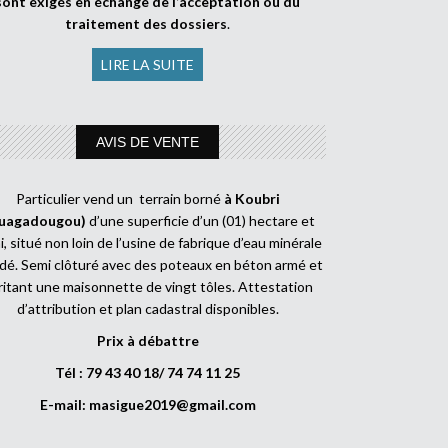
sont exigés en échange de l’acceptation ou du
traitement des dossiers
.
LIRE LA SUITE
AVIS DE VENTE
Particulier vend un terrain borné
à Koubri
uagadougou)
d’une superficie d’un (01) hectare et
, situé non loin de l’usine de fabrique d’eau minérale
dé. Semi clôturé avec des poteaux en béton armé et
ritant une maisonnette de vingt tôles. Attestation
d’attribution et plan cadastral disponibles.
Prix à débattre
Tél : 79 43 40 18/ 74 74 11 25
E-mail:
masigue2019@gmail.com