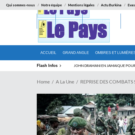
Qui sommes-nous
Notre équipe
Mentions légales
Actu Burkina
Evas
ACCUEIL
GRAND ANGLE
OMBRES ET LUMIÈRES
SUR LA
ACCUEIL
GRAND ANGLE
OMBRES ET LUMIÈRE
Flash Infos
ELECTION DE TALON A LA TETE DU SENA
Home
A La Une
REPRISE DES COMBATS SU