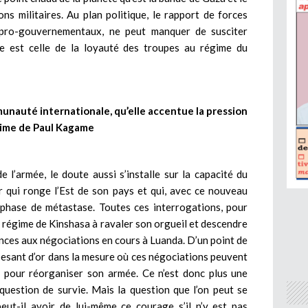
ns militaires. Au plan politique, le rapport de forces
pro-gouvernementaux, ne peut manquer de susciter
ale est celle de la loyauté des troupes au régime du
munauté internationale, qu’elle accentue la pression
gime de Paul Kagame
 l’armée, le doute aussi s’installe sur la capacité du
r qui ronge l’Est de son pays et qui, avec ce nouveau
phase de métastase. Toutes ces interrogations, pour
e régime de Kinshasa à ravaler son orgueil et descendre
nces aux négociations en cours à Luanda. D’un point de
pesant d’or dans la mesure où ces négociations peuvent
pour réorganiser son armée. Ce n’est donc plus une
question de survie. Mais la question que l’on peut se
peut-il avoir de lui-même ce courage s’il n’y est pas