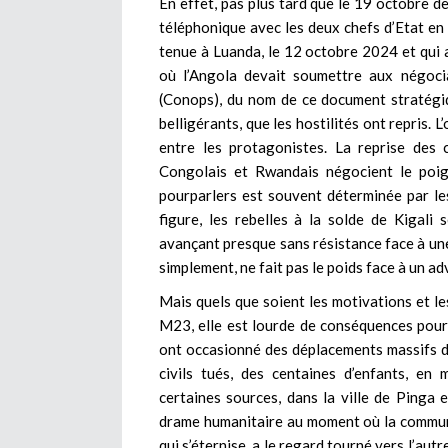
En effet, pas plus tard que le 19 octobre d
téléphonique avec les deux chefs d’Etat en f
tenue à Luanda, le 12 octobre 2024 et qui a
où l’Angola devait soumettre aux négoci
(Conops), du nom de ce document stratégi
belligérants, que les hostilités ont repris. 
entre les protagonistes. La reprise des 
Congolais et Rwandais négocient le poign
pourparlers est souvent déterminée par les
figure, les rebelles à la solde de Kigal
avançant presque sans résistance face à une
simplement, ne fait pas le poids face à un ad
Mais quels que soient les motivations et le
M23, elle est lourde de conséquences pour l
ont occasionné des déplacements massifs d
civils tués, des centaines d’enfants, en
certaines sources, dans la ville de Pinga e
drame humanitaire au moment où la communa
qui s’éternise, a le regard tourné vers l’aut