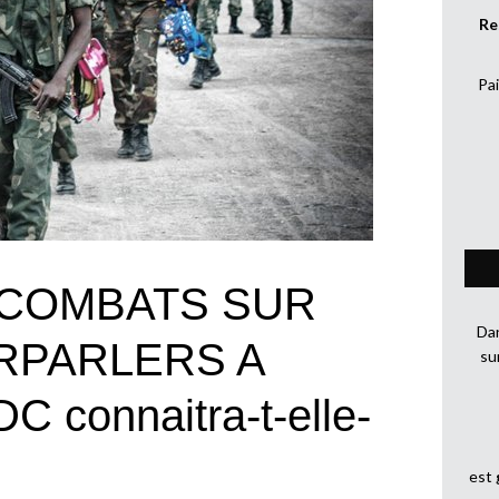
Re
Pai
 COMBATS SUR
Dan
RPARLERS A
su
 connaitra-t-elle-
est