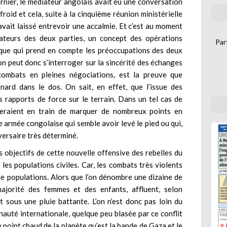
ernier, le médiateur angolais avait eu une conversation
roid et cela, suite à la cinquième réunion ministérielle
vait laissé entrevoir une accalmie. Et c’est au moment
ateurs des deux parties, un concept des opérations
Par
que qui prend en compte les préoccupations des deux
L’on peut donc s’interroger sur la sincérité des échanges
combats en pleines négociations, est la preuve que
ard dans le dos. On sait, en effet, que l’issue des
 rapports de force sur le terrain. Dans un tel cas de
i seraient en train de marquer de nombreux points en
 armée congolaise qui semble avoir levé le pied ou qui,
versaire très déterminé.
s objectifs de cette nouvelle offensive des rebelles du
es populations civiles. Car, les combats très violents
e populations. Alors que l’on dénombre une dizaine de
 majorité des femmes et des enfants, affluent, selon
t sous une pluie battante. L’on n’est donc pas loin du
uté internationale, quelque peu blasée par ce conflit
re point chaud de la planète qu’est la bande de Gaza et le