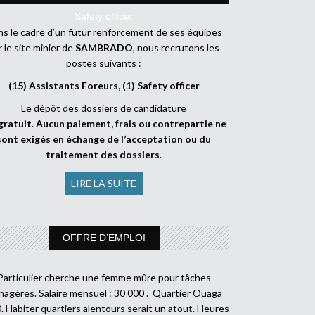
Safety officer
s le cadre d’un futur renforcement de ses équipes
r le site minier de
SAMBRADO
, nous recrutons les
postes suivants :
(15) Assistants Foreurs, (1) Safety officer
Le dépôt des dossiers de candidature
gratuit
.
Aucun paiement, frais ou contrepartie ne
sont exigés en échange de l’acceptation ou du
traitement des dossiers
.
LIRE LA SUITE
OFFRE D’EMPLOI
Particulier cherche une femme mûre pour tâches
agères. Salaire mensuel : 30 000 . Quartier Ouaga
. Habiter quartiers alentours serait un atout. Heures