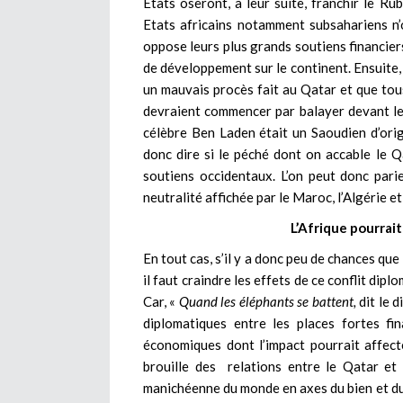
Etats oseront, à leur suite, franchir le Rub
Etats africains notamment subsahariens n’
oppose leurs plus grands soutiens financie
de développement sur le continent. Ensuite, 
un mauvais procès fait au Qatar et que tous 
devraient commencer par balayer devant leu
célèbre Ben Laden était un Saoudien d’orig
donc dire si le péché dont on accable le 
soutiens occidentaux. L’on peut donc par
neutralité affichée par le Maroc, l’Algérie et
L’Afrique pourrait
En tout cas, s’il y a donc peu de chances qu
il faut craindre les effets de ce conflit diplo
Car, «
Quand les éléphants se battent,
dit le d
diplomatiques entre les places fortes fi
économiques dont l’impact pourrait affecter
brouille des relations entre le Qatar et l
manichéenne du monde en axes du bien et du 