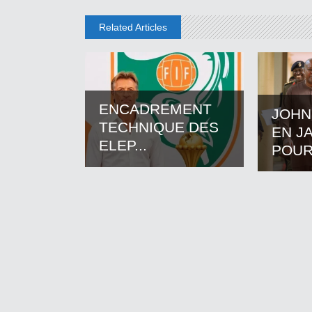
Related Articles
ENCADREMENT
JOHN
TECHNIQUE DES
EN J
ELEP...
POUR.