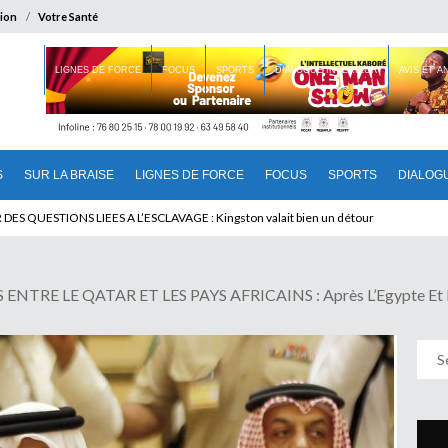
ion
Votre Santé
 BRAISE
LIGNES DE FORCE
FOCUS
SPORTS
DIALOGUE INTERIEUR
AVIS ET 
S
SUR LA BRAISE
LIGNES DE FORCE
FOCUS
SPORTS
DIALOG
U CAMEROUN : Qui pilote le Cameroun ?
E LE QATAR ET LES PAYS AFRICAINS : Après L’Egypte Et La 