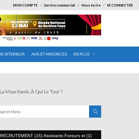
MON COMPTE
Service commercial
Nous écrire
SE CONNECTER
ANNONCES
EN PLUS
UE INTERIEUR
AVIS ET ANNONCES
EN PLUS
Mauritanie, À Qui Le Tour ?
RECRUTEMENT (15) Assistants Foreurs et (1)