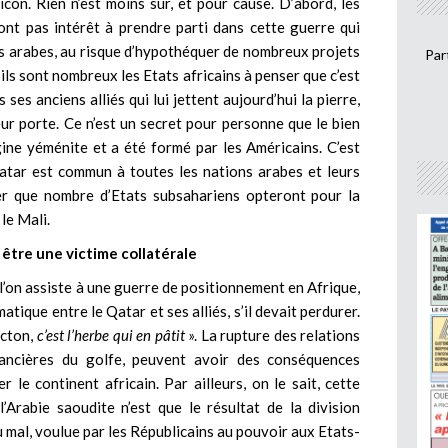
icon. Rien n’est moins sûr, et pour cause. D’abord, les
ont pas intérêt à prendre parti dans cette guerre qui
rs arabes, au risque d’hypothéquer de nombreux projets
Par
ils sont nombreux les Etats africains à penser que c’est
ses anciens alliés qui lui jettent aujourd’hui la pierre,
r porte. Ce n’est un secret pour personne que le bien
ine yéménite et a été formé par les Américains. C’est
Qatar est commun à toutes les nations arabes et leurs
ier que nombre d’Etats subsahariens opteront pour la
 le Mali.
 être une victime collatérale
e l’on assiste à une guerre de positionnement en Afrique,
matique entre le Qatar et ses alliés, s’il devait perdurer.
icton,
c’est l’herbe qui en pâtit
». La rupture des relations
nancières du golfe, peuvent avoir des conséquences
 le continent africain. Par ailleurs, on le sait, cette
’Arabie saoudite n’est que le résultat de la division
mal, voulue par les Républicains au pouvoir aux Etats-