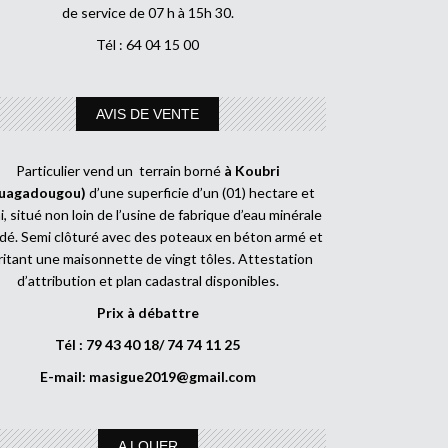
de service de 07 h à 15h 30.
Tél : 64 04 15 00
AVIS DE VENTE
Particulier vend un terrain borné
à Koubri
uagadougou)
d’une superficie d’un (01) hectare et
, situé non loin de l’usine de fabrique d’eau minérale
dé. Semi clôturé avec des poteaux en béton armé et
ritant une maisonnette de vingt tôles. Attestation
d’attribution et plan cadastral disponibles.
Prix à débattre
Tél : 79 43 40 18/ 74 74 11 25
E-mail:
masigue2019@gmail.com
A LOUER