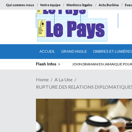
Qui sommes-nous
Notre équipe
Mentions légales
Actu Burkina
Evas
ACCUEIL
GRAND ANGLE
OMBRES ET LUMIÈRES
SUR LA
ACCUEIL
GRAND ANGLE
OMBRES ET LUMIÈRE
Flash Infos
ABSENCE PROLONGEE DE PAUL BIYA D
Home
A La Une
RUPTURE DES RELATIONS DIPLOMATIQUES ENTR