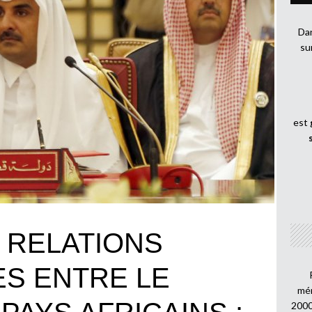
Dan
su
est
 RELATIONS
ES ENTRE LE
mén
2000