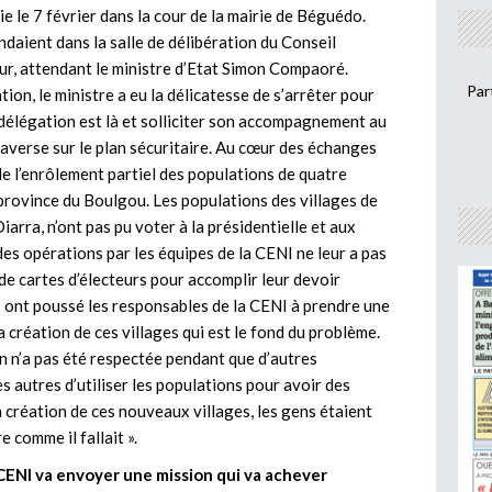
e le 7 février dans la cour de la mairie de Béguédo.
aient dans la salle de délibération du Conseil
our, attendant le ministre d’Etat Simon Compaoré.
Par
on, le ministre a eu la délicatesse de s’arrêter pour
a délégation est là et solliciter son accompagnement au
traverse sur le plan sécuritaire. Au cœur des échanges
n de l’enrôlement partiel des populations de quatre
province du Boulgou. Les populations des villages de
arra, n’ont pas pu voter à la présidentielle et aux
des opérations par les équipes de la CENI ne leur a pas
 de cartes d’électeurs pour accomplir leur devoir
es ont poussé les responsables de la CENI à prendre une
la création de ces villages qui est le fond du problème.
n n’a pas été respectée pendant que d’autres
s autres d’utiliser les populations pour avoir des
a création de ces nouveaux villages, les gens étaient
 comme il fallait ».
a CENI va envoyer une mission qui va achever