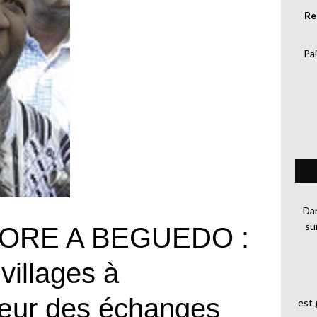
Re
Pai
Dan
su
ORE A BEGUEDO :
villages à
œur des échanges
est