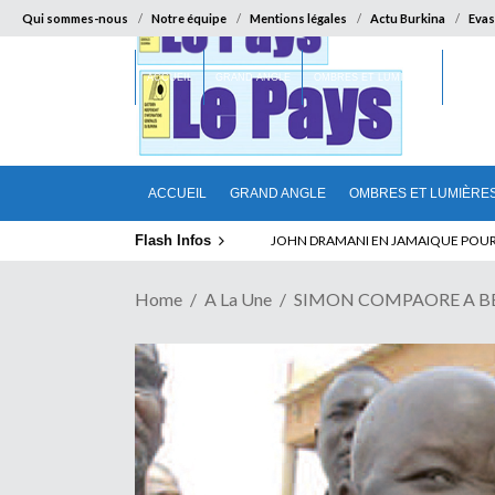
Qui sommes-nous
Notre équipe
Mentions légales
Actu Burkina
Evas
ACCUEIL
GRAND ANGLE
OMBRES ET LUMIÈRES
SUR LA
ACCUEIL
GRAND ANGLE
OMBRES ET LUMIÈRE
Flash Infos
ELECTION DE TALON A LA TETE DU SENA
JOHN DRAMANI EN JAMAIQUE POUR 
Home
A La Une
SIMON COMPAORE A BEGUE