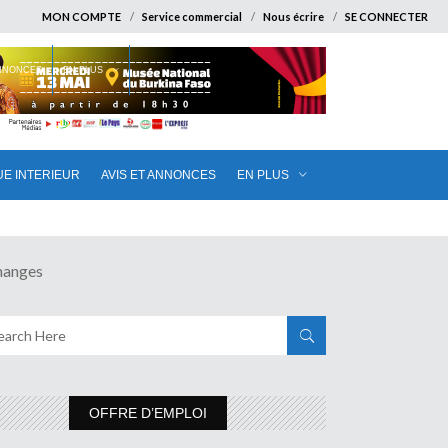
MON COMPTE
Service commercial
Nous écrire
SE CONNECTER
ANNONCES
EN PLUS
UE INTERIEUR
AVIS ET ANNONCES
EN PLUS
hanges
OFFRE D’EMPLOI