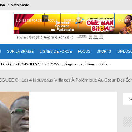
ion
Votre Santé
 BRAISE
LIGNES DE FORCE
FOCUS
SPORTS
DIALOGUE INTERIEUR
AVIS ET 
S
SUR LA BRAISE
LIGNES DE FORCE
FOCUS
SPORTS
DIALOG
T BENINOIS : Quand Patrice quitte le pouvoir sans partir !
DES QUESTIONS LIEES A L’ESCLAVAGE : Kingston valait bien un détour
DO : Les 4 Nouveaux Villages À Polémique Au Cœur Des Éc