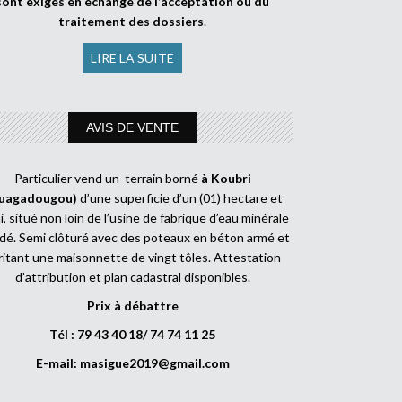
sont exigés en échange de l’acceptation ou du
traitement des dossiers
.
LIRE LA SUITE
AVIS DE VENTE
Particulier vend un terrain borné
à Koubri
uagadougou)
d’une superficie d’un (01) hectare et
, situé non loin de l’usine de fabrique d’eau minérale
dé. Semi clôturé avec des poteaux en béton armé et
ritant une maisonnette de vingt tôles. Attestation
d’attribution et plan cadastral disponibles.
Prix à débattre
Tél : 79 43 40 18/ 74 74 11 25
E-mail:
masigue2019@gmail.com