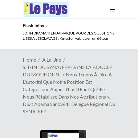
Flash Infos
ELECTION DE TALON A LA TETE DU SENAT BENINOIS :
JOHN DRAMANI EN JAMAIQUE POUR DES QUESTIONS
Quand Patrice quitte le pouvoir sans partir !
LIEES A L’ESCLAVAGE : Kingston valait bien un détour
Home
A La Une
SIT-IN DU SYNAJEFP DANS LA BOUCLE
DU MOUHOUN : « Nous Tenons À Dire À
L’autorité Que Notre Position Est
Catégorique Aujourd’hui. Il Faut Qu’elle
Nous Rétablisse Dans Nos Attributions »,
Dixit Adama Sandwidi, Délégué Régional Du
SYNAJEFP