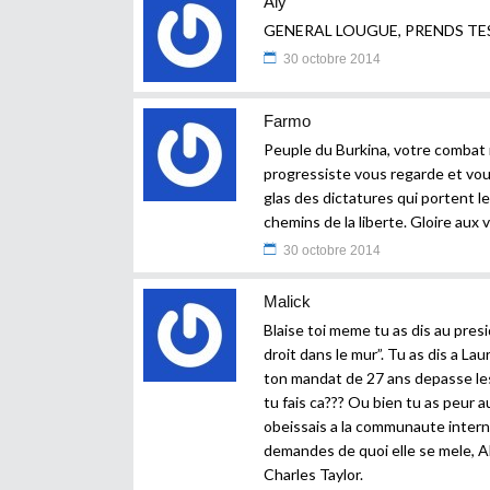
Aly
GENERAL LOUGUE, PRENDS TE
30 octobre 2014
Farmo
Peuple du Burkina, votre combat n’
progressiste vous regarde et vou
glas des dictatures qui portent 
chemins de la liberte. Gloire aux
30 octobre 2014
Malick
Blaise toi meme tu as dis au pres
droit dans le mur”. Tu as dis a La
ton mandat de 27 ans depasse les 
tu fais ca??? Ou bien tu as peur a
obeissais a la communaute interna
demandes de quoi elle se mele, Ah
Charles Taylor.