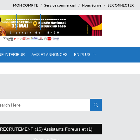
MON COMPTE
Service commercial
Nous écrire
SE CONNECTER
ANNONCES
EN PLUS
UE INTERIEUR
AVIS ET ANNONCES
EN PLUS
RECRUTEMENT (15) Assistants Foreurs et (1)
Safety officer