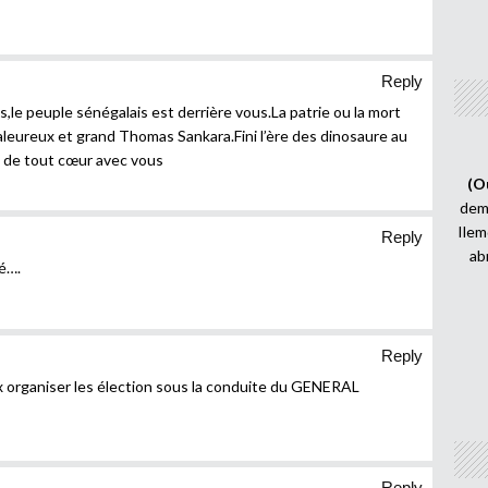
Reply
le peuple sénégalais est derrière vous.La patrie ou la mort
aleureux et grand Thomas Sankara.Fini l’ère des dinosaure au
 de tout cœur avec vous
(O
demi
Ilem
Reply
ab
é….
Reply
x organiser les élection sous la conduite du GENERAL
Reply