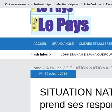
Qui sommes-nous
Notre équipe
Mentions légales
Actu Burkina
Evas
ACCUEIL
GRAND ANGLE
OMBRES ET LUMIÈRES
SUR LA
ACCUEIL
GRAND ANGLE
OMBRES ET LUMIÈRE
Flash Infos
JOHN DRAMANI EN JAMAIQUE POUR DES
Home
A La Une
SITUATION NATIONALE : L
30 octobre 2014
SITUATION NAT
prend ses respon