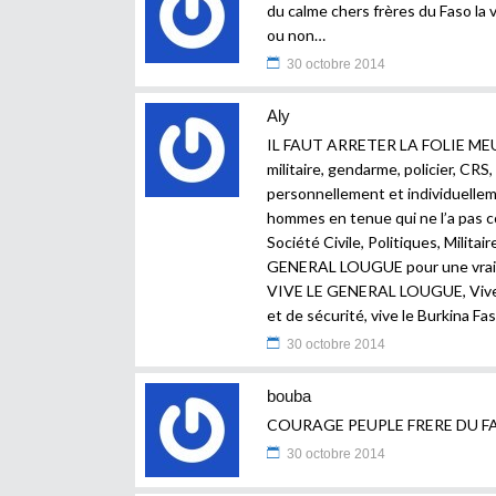
du calme chers frères du Faso la vi
ou non…
30 octobre 2014
Aly
IL FAUT ARRETER LA FOLIE ME
militaire, gendarme, policier, CRS,
personnellement et individuellement
hommes en tenue qui ne l’a pas 
Société Civile, Politiques, Milit
GENERAL LOUGUE pour une vrai t
VIVE LE GENERAL LOUGUE, Vive l
et de sécurité, vive le Burkina Fa
30 octobre 2014
bouba
COURAGE PEUPLE FRERE DU FA
30 octobre 2014