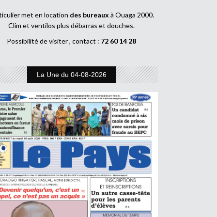
ticulier met en location
des bureaux
à Ouaga 2000.
Clim et ventilos plus débarras et douches.
Possibilité de visiter , contact :
72 60 14 28
La Une du 04-08-2026