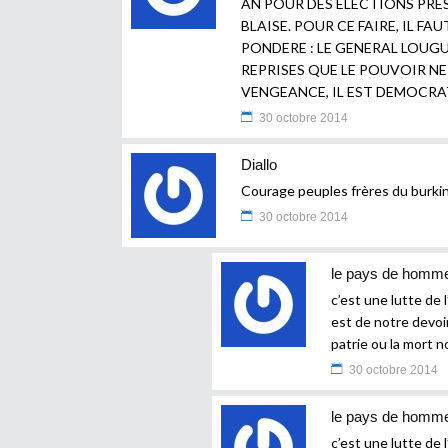
AN POUR DES ELECTIONS PRES
BLAISE. POUR CE FAIRE, IL F
PONDERE : LE GENERAL LOUGU
REPRISES QUE LE POUVOIR NE 
VENGEANCE, IL EST DEMOCRAT
30 octobre 2014
Diallo
Courage peuples frères du burkin
30 octobre 2014
le pays de homme
c’est une lutte de
est de notre devoi
patrie ou la mort 
30 octobre 2014
le pays de homme
c’est une lutte de