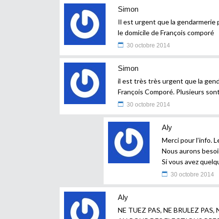
Simon
Il est urgent que la gendarmerie 
le domicile de François comporé
30 octobre 2014
Simon
il est très très urgent que la ge
François Comporé. Plusieurs sont
30 octobre 2014
Aly
Merci pour l’info. L
Nous aurons besoin
Si vous avez quelque
30 octobre 2014
Aly
NE TUEZ PAS, NE BRULEZ PAS,