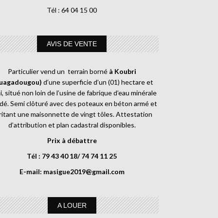
Tél : 64 04 15 00
AVIS DE VENTE
Particulier vend un terrain borné
à Koubri
uagadougou)
d’une superficie d’un (01) hectare et
, situé non loin de l’usine de fabrique d’eau minérale
dé. Semi clôturé avec des poteaux en béton armé et
ritant une maisonnette de vingt tôles. Attestation
d’attribution et plan cadastral disponibles.
Prix à débattre
Tél : 79 43 40 18/ 74 74 11 25
E-mail:
masigue2019@gmail.com
A LOUER