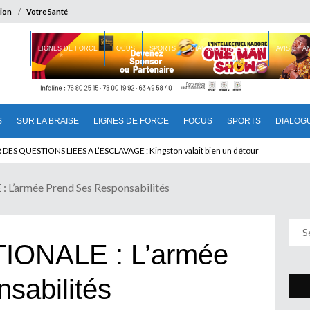
ion
Votre Santé
 BRAISE
LIGNES DE FORCE
FOCUS
SPORTS
DIALOGUE INTERIEUR
AVIS ET 
S
SUR LA BRAISE
LIGNES DE FORCE
FOCUS
SPORTS
DIALOG
 QUESTIONS LIEES A L’ESCLAVAGE : Kingston valait bien un détour
’armée Prend Ses Responsabilités
IONALE : L’armée
sabilités