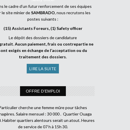
s le cadre d’un futur renforcement de ses équipes
r le site minier de
SAMBRADO
, nous recrutons les
postes suivants :
(15) Assistants Foreurs, (1) Safety officer
Le dépôt des dossiers de candidature
gratuit
.
Aucun paiement, frais ou contrepartie ne
sont exigés en échange de l’acceptation ou du
traitement des dossiers
.
LIRE LA SUITE
OFFRE D’EMPLOI
Particulier cherche une femme mûre pour tâches
agères. Salaire mensuel : 30 000 . Quartier Ouaga
. Habiter quartiers alentours serait un atout. Heures
de service de 07 h à 15h 30.