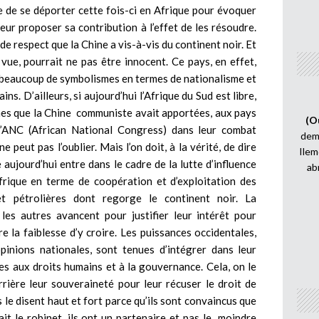
e de se déporter cette fois-ci en Afrique pour évoquer
eur proposer sa contribution à l’effet de les résoudre.
 respect que la Chine a vis-à-vis du continent noir. Et
 vue, pourrait ne pas être innocent. Ce pays, en effet,
 beaucoup de symbolismes en termes de nationalisme et
ns. D’ailleurs, si aujourd’hui l’Afrique du Sud est libre,
rmes que la Chine communiste avait apportées, aux pays
(O
 l’ANC (African National Congress) dans leur combat
demi
e peut pas l’oublier. Mais l’on doit, à la vérité, de dire
Ilem
e aujourd’hui entre dans le cadre de la lutte d’influence
ab
’Afrique en terme de coopération et d’exploitation des
t pétrolières dont regorge le continent noir. La
les autres avancent pour justifier leur intérêt pour
e la faiblesse d’y croire. Les puissances occidentales,
pinions nationales, sont tenues d’intégrer dans leur
ées aux droits humains et à la gouvernance. Cela, on le
errière leur souveraineté pour leur récuser le droit de
ls le disent haut et fort parce qu’ils sont convaincus que
it le robinet, ils ont un partenaire et pas le moindre