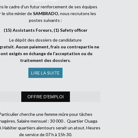
s le cadre d’un futur renforcement de ses équipes
r le site minier de
SAMBRADO
, nous recrutons les
postes suivants :
(15) Assistants Foreurs, (1) Safety officer
Le dépôt des dossiers de candidature
gratuit
.
Aucun paiement, frais ou contrepartie ne
sont exigés en échange de l’acceptation ou du
traitement des dossiers
.
LIRE LA SUITE
OFFRE D’EMPLOI
Particulier cherche une femme mûre pour tâches
agères. Salaire mensuel : 30 000 . Quartier Ouaga
. Habiter quartiers alentours serait un atout. Heures
de service de 07 h à 15h 30.