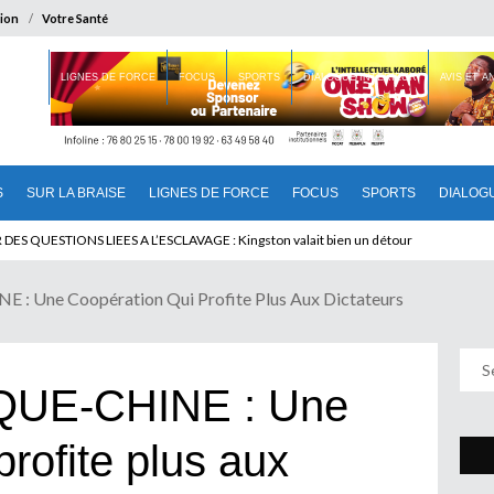
ion
Votre Santé
 BRAISE
LIGNES DE FORCE
FOCUS
SPORTS
DIALOGUE INTERIEUR
AVIS ET 
S
SUR LA BRAISE
LIGNES DE FORCE
FOCUS
SPORTS
DIALOG
T BENINOIS : Quand Patrice quitte le pouvoir sans partir !
Une Coopération Qui Profite Plus Aux Dictateurs
UE-CHINE : Une
profite plus aux