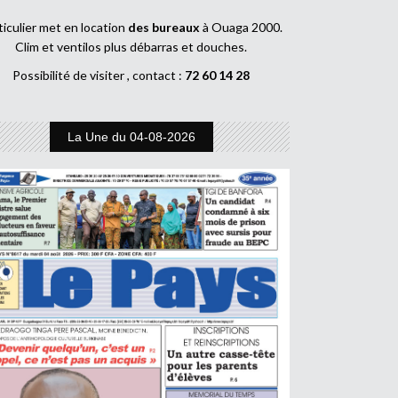
ticulier met en location
des bureaux
à Ouaga 2000.
Clim et ventilos plus débarras et douches.
Possibilité de visiter , contact :
72 60 14 28
La Une du 04-08-2026