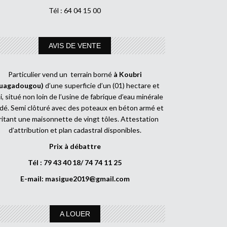
Tél : 64 04 15 00
AVIS DE VENTE
Particulier vend un terrain borné
à Koubri
uagadougou)
d’une superficie d’un (01) hectare et
, situé non loin de l’usine de fabrique d’eau minérale
dé. Semi clôturé avec des poteaux en béton armé et
ritant une maisonnette de vingt tôles. Attestation
d’attribution et plan cadastral disponibles.
Prix à débattre
Tél : 79 43 40 18/ 74 74 11 25
E-mail:
masigue2019@gmail.com
A LOUER