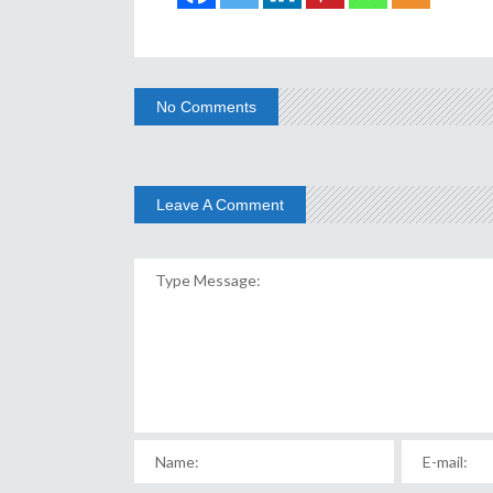
No Comments
Leave A Comment