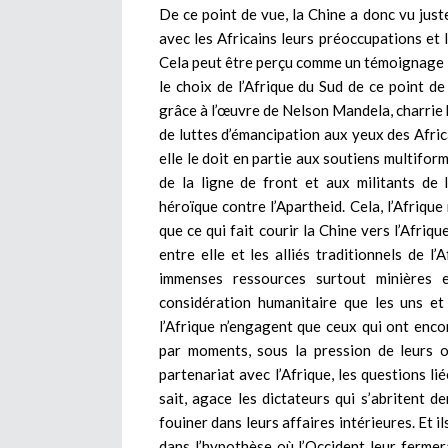
De ce point de vue, la Chine a donc vu just
avec les Africains leurs préoccupations et l
Cela peut être perçu comme un témoignage de
le choix de l’Afrique du Sud de ce point de
grâce à l’œuvre de Nelson Mandela, charrie
de luttes d’émancipation aux yeux des Africai
elle le doit en partie aux soutiens multifo
de la ligne de front et aux militants de
héroïque contre l’Apartheid. Cela, l’Afrique n
que ce qui fait courir la Chine vers l’Afriqu
entre elle et les alliés traditionnels de l
immenses ressources surtout minières e
considération humanitaire que les uns et 
l’Afrique n’engagent que ceux qui ont encor
par moments, sous la pression de leurs o
partenariat avec l’Afrique, les questions li
sait, agace les dictateurs qui s’abritent d
fouiner dans leurs affaires intérieures. Et i
dans l’hypothèse où l’Occident leur fermera