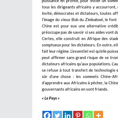
puissance en profite, pour initier un som
tous les dirigeants africains y accourront, 
invite, démocrates et dictateurs, toutes aff
l’image du vieux Bob du Zimbabwé, le font 
Chine est pour eux une alternative crédib
préoccupe pas de savoir si ses aides vont d
Certes, elle construit en Afrique des stad
somptueux pour les dictateurs. En outre, el
fait leur régime. L’essentiel est qu’elle puis
peut affirmer sans grand risque de se trom
dictateurs africains qu’aux populations. L’a
se refuse à tout transfert de technologie 
sûr d’une chose : les sommets Chine-Afr
d’apprendre aux Africains à pêcher, la Chine
gouvernants africains en sont friands.
« Le Pays »