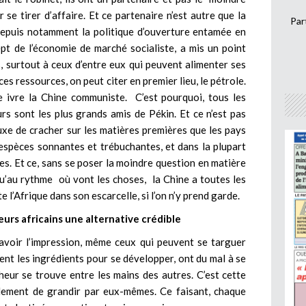
 se tirer d’affaire. Et ce partenaire n’est autre que la
Par
 depuis notamment la politique d’ouverture entamée en
 de l’économie de marché socialiste, a mis un point
s, surtout à ceux d’entre eux qui peuvent alimenter ses
ces ressources, on peut citer en premier lieu, le pétrole.
e ivre la Chine communiste. C’est pourquoi, tous les
rs sont les plus grands amis de Pékin. Et ce n’est pas
 luxe de cracher sur les matières premières que les pays
s espèces sonnantes et trébuchantes, et dans la plupart
res. Et ce, sans se poser la moindre question en matière
u’au rythme où vont les choses, la Chine a toutes les
 l’Afrique dans son escarcelle, si l’on n’y prend garde.
eurs africains une alternative crédible
 avoir l’impression, même ceux qui peuvent se targuer
ent les ingrédients pour se développer, ont du mal à se
nheur se trouve entre les mains des autres. C’est cette
blement de grandir par eux-mêmes. Ce faisant, chaque