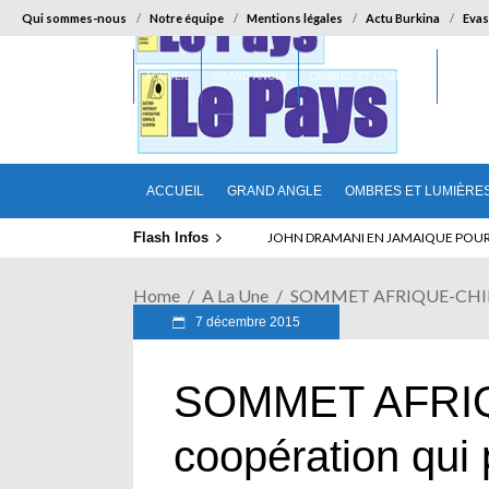
Qui sommes-nous
Notre équipe
Mentions légales
Actu Burkina
Evas
ACCUEIL
GRAND ANGLE
OMBRES ET LUMIÈRES
SUR LA
ACCUEIL
GRAND ANGLE
OMBRES ET LUMIÈRE
Flash Infos
ELECTION DE TALON A LA TETE DU SENA
Home
A La Une
SOMMET AFRIQUE-CHINE : 
7 décembre 2015
SOMMET AFRIQ
coopération qui 