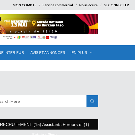
MON COMPTE
Service commercial
Nous écrire
SE CONNECTER
ANNONCES
EN PLUS
UE INTERIEUR
AVIS ET ANNONCES
EN PLUS
RECRUTEMENT (15) Assistants Foreurs et (1)
Safety officer