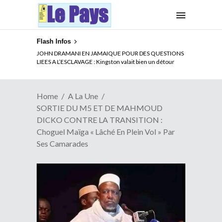
Flash Infos
ELECTION DE TALON A LA TETE DU SENAT BENINOIS :
JOHN DRAMANI EN JAMAIQUE POUR DES QUESTIONS
Quand Patrice quitte le pouvoir sans partir !
LIEES A L’ESCLAVAGE : Kingston valait bien un détour
Home
A La Une
SORTIE DU M5 ET DE MAHMOUD
DICKO CONTRE LA TRANSITION :
Choguel Maïga « Lâché En Plein Vol » Par
Ses Camarades