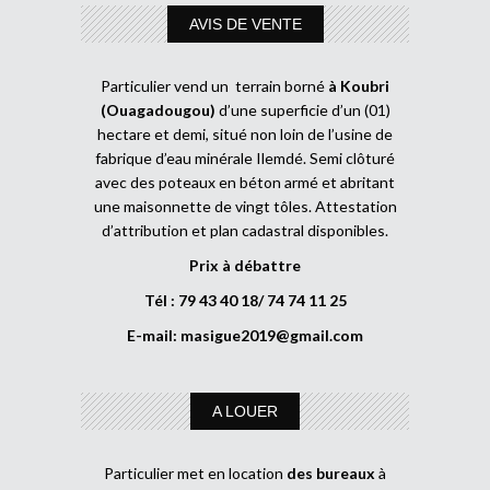
AVIS DE VENTE
Particulier vend un terrain borné
à Koubri
(Ouagadougou)
d’une superficie d’un (01)
hectare et demi, situé non loin de l’usine de
fabrique d’eau minérale Ilemdé. Semi clôturé
avec des poteaux en béton armé et abritant
une maisonnette de vingt tôles. Attestation
d’attribution et plan cadastral disponibles.
Prix à débattre
Tél : 79 43 40 18/ 74 74 11 25
E-mail:
masigue2019@gmail.com
A LOUER
Particulier met en location
des bureaux
à