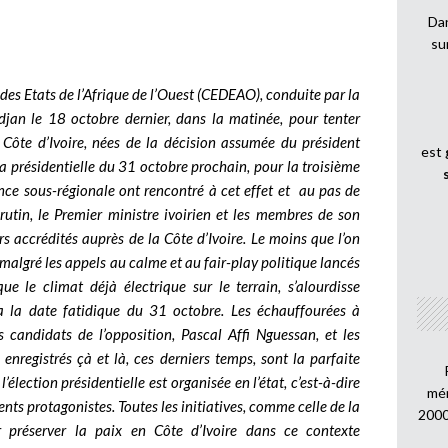
Dan
su
s Etats de l’Afrique de l’Ouest (CEDEAO), conduite par la
djan le 18 octobre dernier, dans la matinée, pour tenter
n Côte d’Ivoire, nées de la décision assumée du président
est
la présidentielle du 31 octobre prochain, pour la troisième
ance sous-régionale ont rencontré à cet effet et au pas de
crutin, le Premier ministre ivoirien et les membres de son
 accrédités auprès de la Côte d’Ivoire. Le moins que l’on
é malgré les appels au calme et au fair-play politique lancés
que le climat déjà électrique sur le terrain, s’alourdisse
 la date fatidique du 31 octobre. Les échauffourées à
candidats de l’opposition, Pascal Affi Nguessan, et les
 enregistrés çà et là, ces derniers temps, sont la parfaite
l’élection présidentielle est organisée en l’état, c’est-à-dire
mén
ts protagonistes. Toutes les initiatives, comme celle de la
2000
 préserver la paix en Côte d’Ivoire dans ce contexte