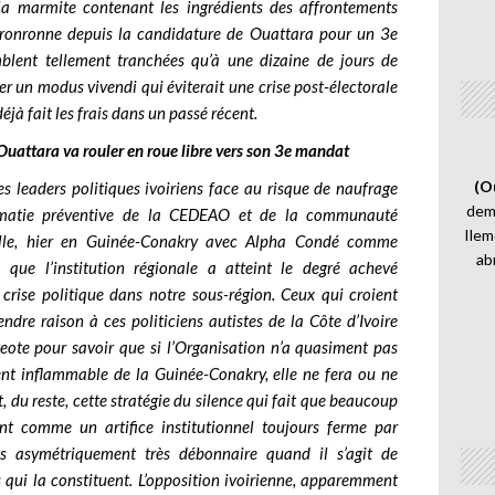
la marmite contenant les ingrédients des affrontements
t ronronne depuis la candidature de Ouattara pour un 3e
mblent tellement tranchées qu’à une dizaine de jours de
ver un modus vivendi qui éviterait une crise post-électorale
jà fait les frais dans un passé récent.
e Ouattara va rouler en roue libre vers son 3e mandat
(O
es leaders politiques ivoiriens face au risque de naufrage
demi
iplomatie préventive de la CEDEAO et de la communauté
Ilem
tielle, hier en Guinée-Conakry avec Alpha Condé comme
ab
ue l’institution régionale a atteint le degré achevé
rise politique dans notre sous-région. Ceux qui croient
dre raison à ces politiciens autistes de la Côte d’Ivoire
geote pour savoir que si l’Organisation n’a quasiment pas
nt inflammable de la Guinée-Conakry, elle ne fera ou ne
st, du reste, cette stratégie du silence qui fait que beaucoup
t comme un artifice institutionnel toujours ferme par
ais asymétriquement très débonnaire quand il s’agit de
s qui la constituent. L’opposition ivoirienne, apparemment