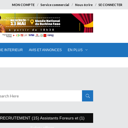
MON COMPTE
Service commercial
Nous écrire
SE CONNECTER
ANNONCES
EN PLUS
UE INTERIEUR
AVIS ET ANNONCES
EN PLUS
RECRUTEMENT (15) Assistants Foreurs et (1)
Safety officer