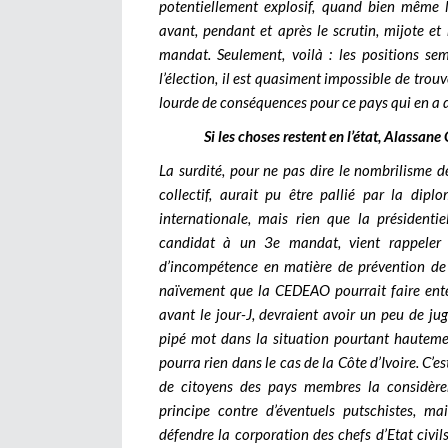
potentiellement explosif, quand bien même 
avant, pendant et après le scrutin, mijote e
mandat. Seulement, voilà : les positions se
l’élection, il est quasiment impossible de trou
lourde de conséquences pour ce pays qui en a dé
Si les choses restent en l’état, Alassan
La surdité, pour ne pas dire le nombrilisme d
collectif, aurait pu être pallié par la d
internationale, mais rien que la présiden
candidat à un 3e mandat, vient rappeler q
d’incompétence en matière de prévention de c
naïvement que la CEDEAO pourrait faire enten
avant le jour-J, devraient avoir un peu de ju
pipé mot dans la situation pourtant hauteme
pourra rien dans le cas de la Côte d’Ivoire. C’e
de citoyens des pays membres la considèren
principe contre d’éventuels putschistes, m
défendre la corporation des chefs d’Etat civil