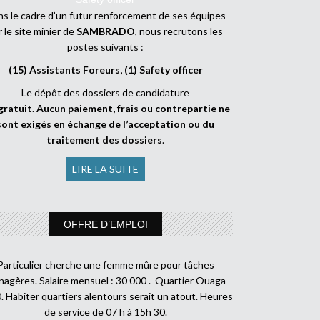
s le cadre d’un futur renforcement de ses équipes
r le site minier de
SAMBRADO
, nous recrutons les
postes suivants :
(15) Assistants Foreurs, (1) Safety officer
Le dépôt des dossiers de candidature
gratuit
.
Aucun paiement, frais ou contrepartie ne
sont exigés en échange de l’acceptation ou du
traitement des dossiers
.
LIRE LA SUITE
OFFRE D’EMPLOI
Particulier cherche une femme mûre pour tâches
agères. Salaire mensuel : 30 000 . Quartier Ouaga
. Habiter quartiers alentours serait un atout. Heures
de service de 07 h à 15h 30.