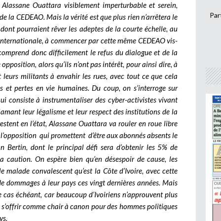
 Alassane Ouattara visiblement imperturbable et serein,
Par
 de la CEDEAO. Mais la vérité est que plus rien n’arrêtera le
ont pourraient rêver les adeptes de la courte échelle, au
 internationale, à commencer par cette même CEDEAO vis-
comprend donc difficilement le refus du dialogue et de la
pposition, alors qu’ils n’ont pas intérêt, pour ainsi dire, à
 leurs militants à envahir les rues, avec tout ce que cela
et pertes en vie humaines. Du coup, on s’interroge sur
 qui consiste à instrumentaliser des cyber-activistes vivant
lamant leur légalisme et leur respect des institutions de la
estent en l’état, Alassane Ouattara va rouler en roue libre
e l’opposition qui promettent d’être aux abonnés absents le
Bertin, dont le principal défi sera d’obtenir les 5% de
a caution. On espère bien qu’en désespoir de cause, les
 le malade convalescent qu’est la Côte d’Ivoire, avec cette
t de dommages à leur pays ces vingt dernières années. Mais
 le cas échéant, car beaucoup d’Ivoiriens n’approuvent plus
 à s’offrir comme chair à canon pour des hommes politiques
ys.