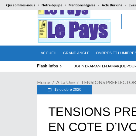
Qui sommes-nous
Notre équipe
Mentions légales
Actu Burkina
Evas
ACCUEIL
GRAND ANGLE
OMBRES ET LUMIÈRES
SUR LA
ACCUEIL
GRAND ANGLE
OMBRES ET LUMIÈRE
Flash Infos
ABSENCE PROLONGEE DE PAUL BIYA D
Home
A La Une
TENSIONS PREELECTORA
19 octobre 2020
TENSIONS PR
EN COTE D’IV