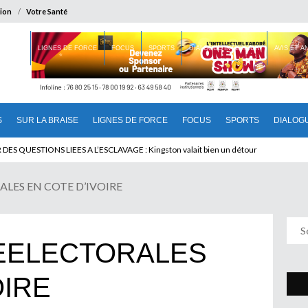
ion
Votre Santé
 BRAISE
LIGNES DE FORCE
FOCUS
SPORTS
DIALOGUE INTERIEUR
AVIS ET 
S
SUR LA BRAISE
LIGNES DE FORCE
FOCUS
SPORTS
DIALOG
U CAMEROUN : Qui pilote le Cameroun ?
LES EN COTE D’IVOIRE
EELECTORALES
OIRE