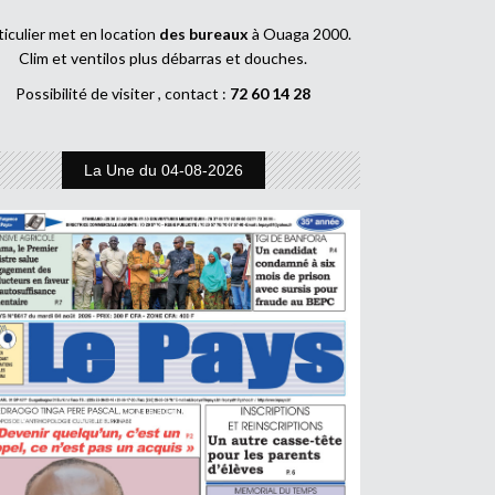
ticulier met en location
des bureaux
à Ouaga 2000.
Clim et ventilos plus débarras et douches.
Possibilité de visiter , contact :
72 60 14 28
La Une du 04-08-2026