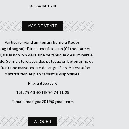
Tél : 64 04 15 00
AVIS DE VENTE
Particulier vend un terrain borné
à Koubri
uagadougou)
d’une superficie d’un (01) hectare et
, situé non loin de l’usine de fabrique d’eau minérale
dé. Semi clôturé avec des poteaux en béton armé et
ritant une maisonnette de vingt tôles. Attestation
d’attribution et plan cadastral disponibles.
Prix à débattre
Tél : 79 43 40 18/ 74 74 11 25
E-mail:
masigue2019@gmail.com
A LOUER