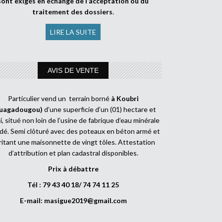
sont exigés en échange de l’acceptation ou du
traitement des dossiers
.
LIRE LA SUITE
AVIS DE VENTE
Particulier vend un terrain borné
à Koubri
uagadougou)
d’une superficie d’un (01) hectare et
, situé non loin de l’usine de fabrique d’eau minérale
dé. Semi clôturé avec des poteaux en béton armé et
ritant une maisonnette de vingt tôles. Attestation
d’attribution et plan cadastral disponibles.
Prix à débattre
Tél : 79 43 40 18/ 74 74 11 25
E-mail:
masigue2019@gmail.com