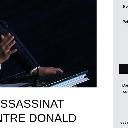
Re
Pai
Dan
su
ASSASSINAT
NTRE DONALD
est