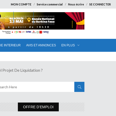
MON COMPTE
Service commercial
Nous écrire
SE CONNECTER
ANNONCES
EN PLUS
UE INTERIEUR
AVIS ET ANNONCES
EN PLUS
ojet De Liquidation ?
OFFRE D’EMPLOI