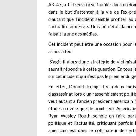
AK-47, a-t-il réussi à se faufiler dans un do
dans le but d’attenter à la vie de l’ex-pr
d’autant que l’incident semble profiter au c
l’actualité aux Etats-Unis où c’était la pro
faisait la une des médias.
Cet incident peut être une occasion pour le
armes à feu
S’agit-il alors d’une stratégie de victimisa
saurait répondre à cette question. En tous le
sur cet incident qui n’est pas le premier du g
En effet, Donald Trump, il y a deux mois
d’assassinat lors d’un rassemblement politi
veut autant à l’ancien président américain 
étude a revélé que de nombreux Américains
Ryan Wesley Routh semble en faire partie
politique et l’actualité, critiquant parfoi
américain est dans le collimateur de cert