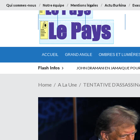
Qui sommes-nous
Notre équipe
Mentions légales
Actu Burkina
Evas
ACCUEIL
GRAND ANGLE
OMBRES ET LUMIÈRES
SUR LA
ACCUEIL
GRAND ANGLE
OMBRES ET LUMIÈRE
Flash Infos
ELECTION DE TALON A LA TETE DU SENA
JOHN DRAMANI EN JAMAIQUE POUR 
Home
A La Une
TENTATIVE D’ASSASSINAT