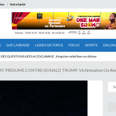
ion
Votre Santé
 BRAISE
LIGNES DE FORCE
FOCUS
SPORTS
DIALOGUE INTERIEUR
AVIS ET 
S
SUR LA BRAISE
LIGNES DE FORCE
FOCUS
SPORTS
DIALOG
T BENINOIS : Quand Patrice quitte le pouvoir sans partir !
DES QUESTIONS LIEES A L’ESCLAVAGE : Kingston valait bien un détour
 PRESUME CONTRE DONALD TRUMP: Victimisation Ou Réel Pr