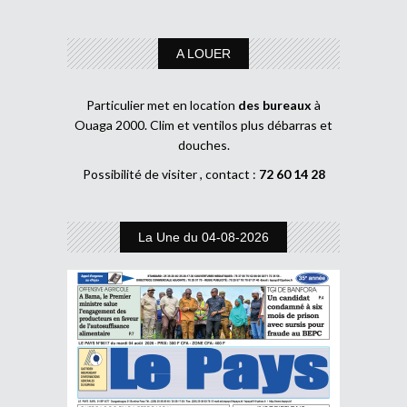
A LOUER
Particulier met en location
des bureaux
à
Ouaga 2000. Clim et ventilos plus débarras et
douches.
Possibilité de visiter , contact :
72 60 14 28
La Une du 04-08-2026