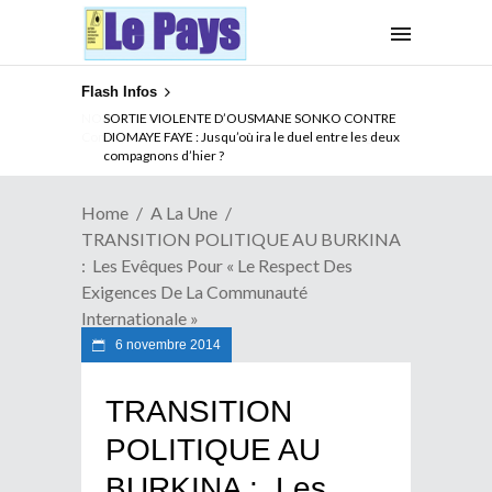
Flash Infos
NOUVELLE ATTAQUE MEURTRIERE DES ADF EN RDC :
Comment arrêter la spirale de la violence au Congo
Home
A La Une
TRANSITION POLITIQUE AU BURKINA
: Les Evêques Pour « Le Respect Des
Exigences De La Communauté
Internationale »
6 novembre 2014
TRANSITION
POLITIQUE AU
BURKINA : Les