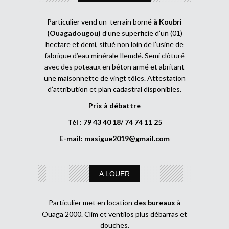
Particulier vend un terrain borné
à Koubri
(Ouagadougou)
d’une superficie d’un (01)
hectare et demi, situé non loin de l’usine de
fabrique d’eau minérale Ilemdé. Semi clôturé
avec des poteaux en béton armé et abritant
une maisonnette de vingt tôles. Attestation
d’attribution et plan cadastral disponibles.
Prix à débattre
Tél : 79 43 40 18/ 74 74 11 25
E-mail:
masigue2019@gmail.com
A LOUER
Particulier met en location
des bureaux
à
Ouaga 2000. Clim et ventilos plus débarras et
douches.