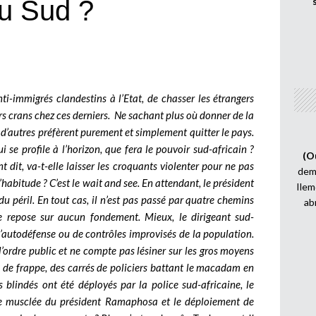
du Sud ?
ti-immigrés clandestins à l’Etat, de chasser les étrangers
rs crans chez ces derniers. Ne sachant plus où donner de la
 d’autres préfèrent purement et simplement quitter le pays.
se profile à l’horizon, que fera le pouvoir sud-africain ?
(O
t dit, va-t-elle laisser les croquants violenter pour ne pas
demi
habitude ? C’est le wait and see. En attendant, le président
Ilem
 péril. En tout cas, il n’est pas passé par quatre chemins
ab
ne repose sur aucun fondement. Mieux, le dirigeant sud-
d’autodéfense ou de contrôles improvisés de la population.
l’ordre public et ne compte pas lésiner sur les gros moyens
 de frappe, des carrés de policiers battant le macadam en
s blindés ont été déployés par la police sud-africaine, le
tie musclée du président Ramaphosa et le déploiement de