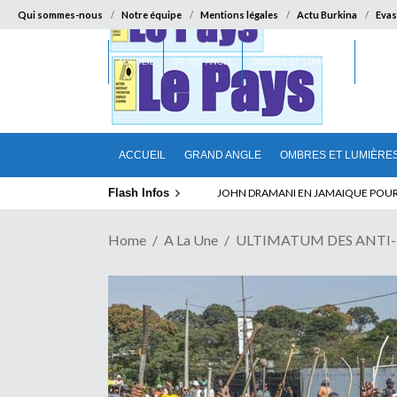
Qui sommes-nous
Notre équipe
Mentions légales
Actu Burkina
Evas
ACCUEIL
GRAND ANGLE
OMBRES ET LUMIÈRES
SUR LA
ACCUEIL
GRAND ANGLE
OMBRES ET LUMIÈRE
Flash Infos
ELECTION DE TALON A LA TETE DU SENA
Home
A La Une
ULTIMATUM DES ANTI- IM