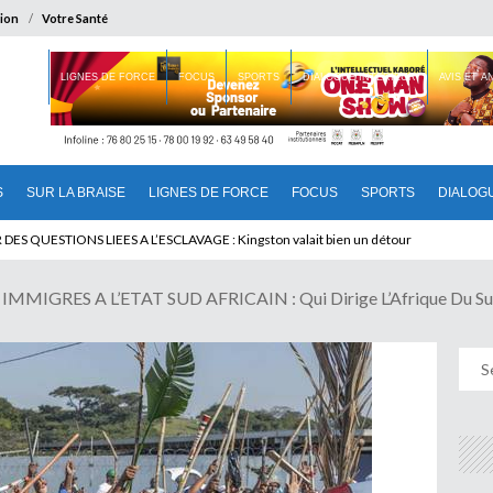
ion
Votre Santé
 BRAISE
LIGNES DE FORCE
FOCUS
SPORTS
DIALOGUE INTERIEUR
AVIS ET 
S
SUR LA BRAISE
LIGNES DE FORCE
FOCUS
SPORTS
DIALOG
T BENINOIS : Quand Patrice quitte le pouvoir sans partir !
MIGRES A L’ETAT SUD AFRICAIN : Qui Dirige L’Afrique Du Su