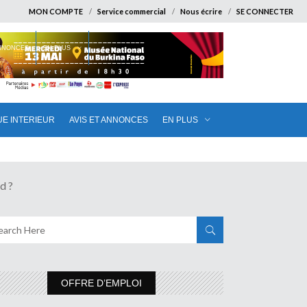
MON COMPTE
Service commercial
Nous écrire
SE CONNECTER
ANNONCES
EN PLUS
UE INTERIEUR
AVIS ET ANNONCES
EN PLUS
d ?
OFFRE D’EMPLOI