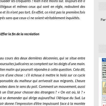
dissuader les croquants ? Rien n’est moins sûr. Toujours est-il
 illégaux et mêmes ceux qui sont en règle, redoutent des
 et ils n’ont pas tort. En effet, ce n’est pas la première fois
grés sans que ceux-ci ne soient véritablement inquiétés.
Par
iffler la fin de la recréation
au cours des deux dernières décennies, qui se situe entre
 poursuites judicaires se comptent sur les doigts d’une main.
ien malin qui pourrait répondre à cette question. Cela dit,
re d’une chose : s’il échoue à mettre le holà sur ce cycle
esponsable du malheur qui arriverait aux migrants. L’heure
ophobes dans le sens du poil. Comment un mouvement, aussi
à un Etat pour chasser des étrangers ? « On est où, là ? »
à se demander qui dirige aujourd’hui l’Afrique du Sud. La
oir donne l’impression d’être impuissant face à la montée