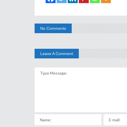
No Comments
Leave A Comment