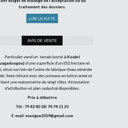
sont exigés en échange de l’acceptation ou du
traitement des dossiers
.
LIRE LA SUITE
AVIS DE VENTE
Particulier vend un terrain borné
à Koubri
uagadougou)
d’une superficie d’un (01) hectare et
, situé non loin de l’usine de fabrique d’eau minérale
dé. Semi clôturé avec des poteaux en béton armé et
ritant une maisonnette de vingt tôles. Attestation
d’attribution et plan cadastral disponibles.
Prix à débattre
Tél : 79 43 40 18/ 74 74 11 25
E-mail:
masigue2019@gmail.com