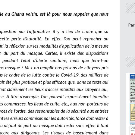
e au Ghana voisin, est là pour nous rappeler que nous
Par
question par l’affirmative, il y a lieu de croire que sa
ette perte d’autorité. En effet, l’on peut reprocher au
 la réflexion sur les modalités d’application de la mesure
n du port du masque. Certes, il existe des dispositions
 pendant l’état d’alerte sanitaire, mais que fera-t-on
ns masque ? Va-t-on remplir nos prisons de citoyens pris
 le cadre de la lutte contre le Covid-19, des milliers de
rait été plus pratique et plus efficace que, dans ce texte qui
iât clairement les lieux d’accès interdits aux citoyens qui,
ce. A titre d’exemple, l’on pouvait expressément interdire
es commerces, les lieux de culte, etc., aux non-porteurs de
forces de l’ordre, des responsables de la sécurité aux entrées
nt les erreurs commises par les autorités, force doit rester à
 du défaut de port du masque doit rester sans effet, il faut
encore aux dirigeants. Les risques de basculement dans