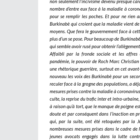
non seulement l’incivisme devenu presque carac
nombre d’entre eux face à la maladie à coron
pour se remplir les poches. Et pour ne rien ar
Burkinabè qui croient que la maladie vient de 
moyens. Que fera le gouvernement face à cette 
plus d’un se pose. Pour beaucoup de Burkinabè,
qui semble avoir rusé pour obtenir l’allègement 
Affaibli par la fronde sociale et les affr
pandémie, le pouvoir de Roch Marc Christian 
une rhétorique guerrière, surtout en cet avant
nouveau les voix des Burkinabè pour un seco
reculer face à la grogne des populations, a déj
mesures prises contre la maladie à coronavirus,
culte, la reprise du trafic inter et intra-urbai
à raison qu’à tort, que le manque de poigne est
doute et par conséquent dans l’inaction en p
qui, par la suite, ont été retoquées par la 
nombreuses mesures prises dans le cadre de la 
jeunes avocats engagés dans la lutte contr