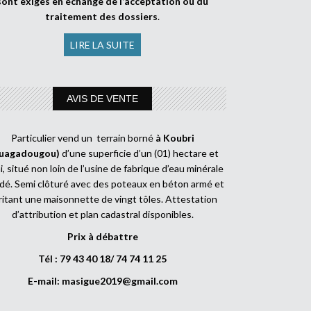
sont exigés en échange de l’acceptation ou du
traitement des dossiers
.
LIRE LA SUITE
AVIS DE VENTE
Particulier vend un terrain borné
à Koubri
uagadougou)
d’une superficie d’un (01) hectare et
, situé non loin de l’usine de fabrique d’eau minérale
dé. Semi clôturé avec des poteaux en béton armé et
ritant une maisonnette de vingt tôles. Attestation
d’attribution et plan cadastral disponibles.
Prix à débattre
Tél : 79 43 40 18/ 74 74 11 25
E-mail:
masigue2019@gmail.com