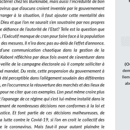
tériel chez les Burkinabè, mais aussi l’incrédulité de bon
avirus que d’aucuns croient inventée par le gouvernement
ranger à la situation, il faut ajouter cette mentalité des
Dieu et que l’on ne saurait s’en soustraire par nos propres
défiance de l’autorité de l’Etat? Telle est la question que
 l’Exécutif manque de cran pour faire face à la population
des mesures. Il n’ira donc pas au-delà de l’effet d’annonce.
es d’une communication chaotique dans la gestion de la
Kaboré réfléchira par deux fois avant de s’aventurer dans
-veille de la campagne électorale où il compte solliciter à
(O
demi
nd mandat. Du reste, cette propension du gouvernement à
Ilem
à été perceptible dans l’allègement soudain des différentes
ab
 en l’occurrence la réouverture des marchés et des lieux de
ne, pour ne citer que ces exemples. L’on peut même croire plus
 l’apanage de ce régime qui s’est lui-même installé dans le
renant de nombreuses décisions non conformes à la loi et
Justice. Et font partie de ces décisions malheureuses, de
lutte contre le Covid-19, si l’on en croit le collectif des
e le coronavirus. Mais faut-il pour autant plaindre le