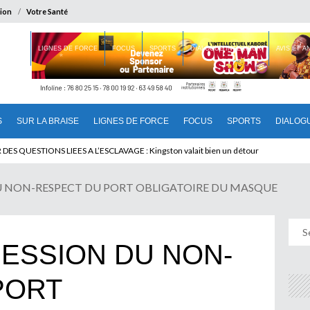
ion
Votre Santé
 BRAISE
LIGNES DE FORCE
FOCUS
SPORTS
DIALOGUE INTERIEUR
AVIS ET 
S
SUR LA BRAISE
LIGNES DE FORCE
FOCUS
SPORTS
DIALOG
T BENINOIS : Quand Patrice quitte le pouvoir sans partir !
DU NON-RESPECT DU PORT OBLIGATOIRE DU MASQUE
ESSION DU NON-
PORT