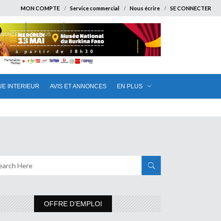
MON COMPTE
Service commercial
Nous écrire
SE CONNECTER
ANNONCES
EN PLUS
UE INTERIEUR
AVIS ET ANNONCES
EN PLUS
OFFRE D’EMPLOI