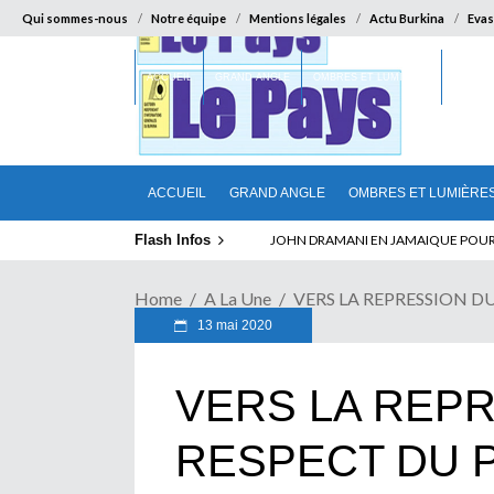
Qui sommes-nous
Notre équipe
Mentions légales
Actu Burkina
Evas
ACCUEIL
GRAND ANGLE
OMBRES ET LUMIÈRES
SUR LA
ACCUEIL
GRAND ANGLE
OMBRES ET LUMIÈRE
Flash Infos
ELECTION DE TALON A LA TETE DU SENA
Home
A La Une
VERS LA REPRESSION 
13 mai 2020
VERS LA REPR
RESPECT DU 