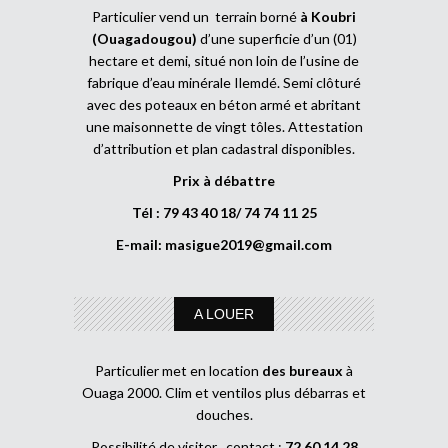
Particulier vend un terrain borné
à Koubri
(Ouagadougou)
d’une superficie d’un (01)
hectare et demi, situé non loin de l’usine de
fabrique d’eau minérale Ilemdé. Semi clôturé
avec des poteaux en béton armé et abritant
une maisonnette de vingt tôles. Attestation
d’attribution et plan cadastral disponibles.
Prix à débattre
Tél : 79 43 40 18/ 74 74 11 25
E-mail:
masigue2019@gmail.com
A LOUER
Particulier met en location
des bureaux
à
Ouaga 2000. Clim et ventilos plus débarras et
douches.
Possibilité de visiter , contact :
72 60 14 28