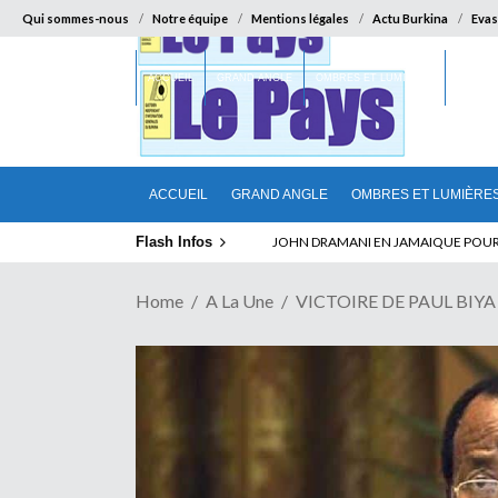
Qui sommes-nous
Notre équipe
Mentions légales
Actu Burkina
Evas
ACCUEIL
GRAND ANGLE
OMBRES ET LUMIÈRES
SUR LA
ACCUEIL
GRAND ANGLE
OMBRES ET LUMIÈRE
Flash Infos
ELECTION DE TALON A LA TETE DU SENA
Home
A La Une
VICTOIRE DE PAUL BIYA A 