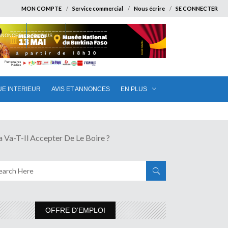
MON COMPTE
Service commercial
Nous écrire
SE CONNECTER
ANNONCES
EN PLUS
UE INTERIEUR
AVIS ET ANNONCES
EN PLUS
a-T-Il Accepter De Le Boire ?
OFFRE D’EMPLOI