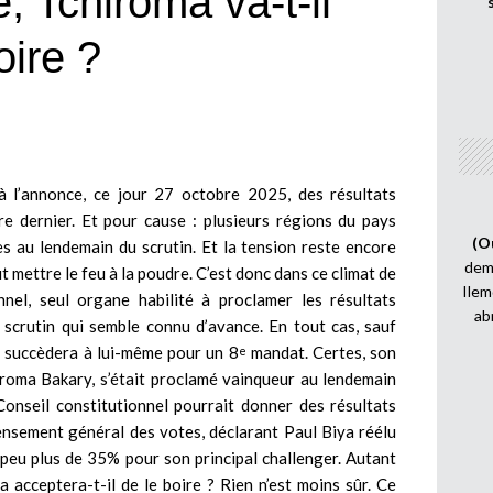
, Tchiroma va-t-il
oire ?
à l’annonce, ce jour 27 octobre 2025, des résultats
bre dernier. Et pour cause : plusieurs régions du pays
(O
s au lendemain du scrutin. Et la tension reste encore
demi
t mettre le feu à la poudre. C’est donc dans ce climat de
Ilem
nnel, seul organe habilité à proclamer les résultats
ab
 scrutin qui semble connu d’avance. En tout cas, sauf
a, succèdera à lui-même pour un 8
mandat. Certes, son
e
iroma Bakary, s’était proclamé vainqueur au lendemain
Conseil constitutionnel pourrait donner des résultats
ensement général des votes, déclarant Paul Biya réélu
peu plus de 35% pour son principal challenger. Autant
a acceptera-t-il de le boire ? Rien n’est moins sûr. Ce