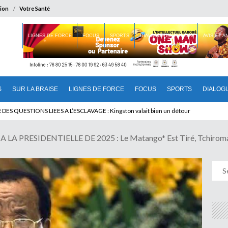
ion
Votre Santé
 BRAISE
LIGNES DE FORCE
FOCUS
SPORTS
DIALOGUE INTERIEUR
AVIS ET 
S
SUR LA BRAISE
LIGNES DE FORCE
FOCUS
SPORTS
DIALOG
T BENINOIS : Quand Patrice quitte le pouvoir sans partir !
LA PRESIDENTIELLE DE 2025 : Le Matango* Est Tiré, Tchiroma V