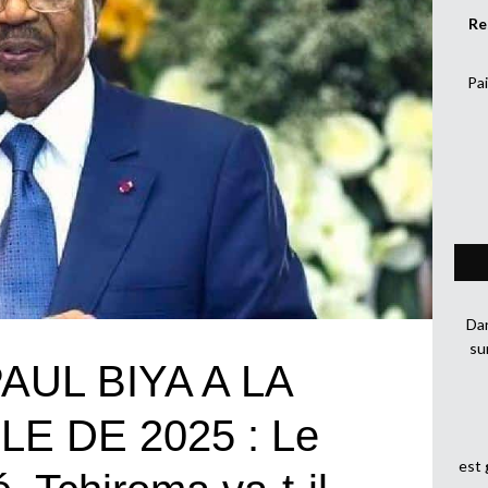
Re
Pai
Dan
su
AUL BIYA A LA
E DE 2025 : Le
est