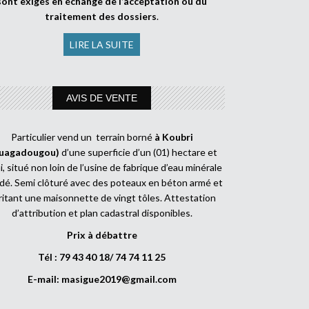
sont exigés en échange de l’acceptation ou du
traitement des dossiers
.
LIRE LA SUITE
AVIS DE VENTE
Particulier vend un terrain borné
à Koubri
uagadougou)
d’une superficie d’un (01) hectare et
, situé non loin de l’usine de fabrique d’eau minérale
dé. Semi clôturé avec des poteaux en béton armé et
ritant une maisonnette de vingt tôles. Attestation
d’attribution et plan cadastral disponibles.
Prix à débattre
Tél : 79 43 40 18/ 74 74 11 25
E-mail:
masigue2019@gmail.com