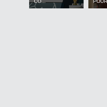
CO...
POUR.