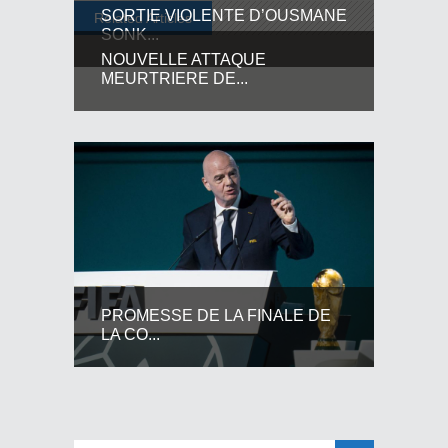
SORTIE VIOLENTE D’OUSMANE
Related Articles
SONK...
NOUVELLE ATTAQUE
MEURTRIERE DE...
PROMESSE DE LA FINALE DE
LA CO...