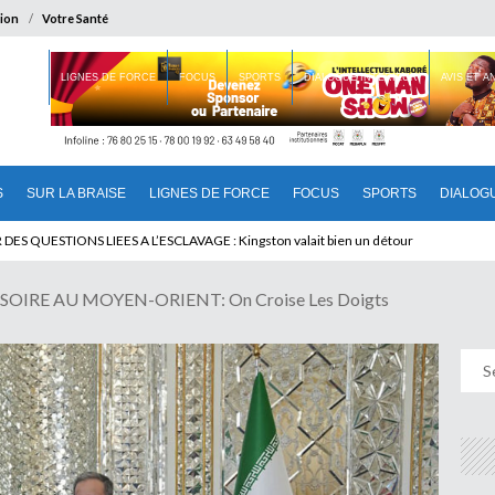
ion
Votre Santé
 BRAISE
LIGNES DE FORCE
FOCUS
SPORTS
DIALOGUE INTERIEUR
AVIS ET 
S
SUR LA BRAISE
LIGNES DE FORCE
FOCUS
SPORTS
DIALOG
T BENINOIS : Quand Patrice quitte le pouvoir sans partir !
OIRE AU MOYEN-ORIENT: On Croise Les Doigts