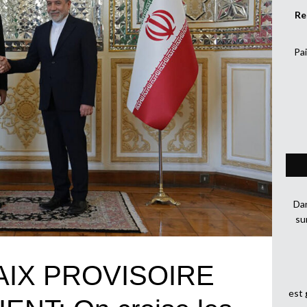
Re
Pai
Dan
su
IX PROVISOIRE
est