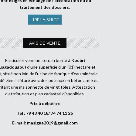
sont exigés en échange de l’acceptation ou du
traitement des dossiers
.
LIRE LA SUITE
AVIS DE VENTE
Particulier vend un terrain borné
à Koubri
uagadougou)
d’une superficie d’un (01) hectare et
, situé non loin de l’usine de fabrique d’eau minérale
dé. Semi clôturé avec des poteaux en béton armé et
ritant une maisonnette de vingt tôles. Attestation
d’attribution et plan cadastral disponibles.
Prix à débattre
Tél : 79 43 40 18/ 74 74 11 25
E-mail:
masigue2019@gmail.com