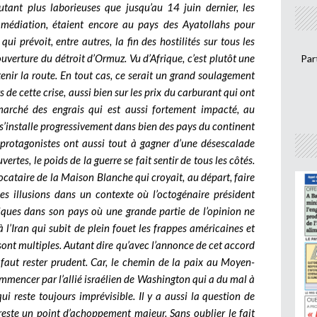
autant plus laborieuses que jusqu’au 14 juin dernier, les
 médiation, étaient encore au pays des Ayatollahs pour
ui prévoit, entre autres, la fin des hostilités sur tous les
uverture du détroit d’Ormuz. Vu d’Afrique, c’est plutôt une
Par
tenir la route. En tout cas, ce serait un grand soulagement
 de cette crise, aussi bien sur les prix du carburant qui ont
marché des engrais qui est aussi fortement impacté, au
 s’installe progressivement dans bien des pays du continent
s protagonistes ont aussi tout à gagner d’une désescalade
vertes, le poids de la guerre se fait sentir de tous les côtés.
 locataire de la Maison Blanche qui croyait, au départ, faire
ses illusions dans un contexte où l’octogénaire président
itiques dans son pays où une grande partie de l’opinion ne
 l’Iran qui subit de plein fouet les frappes américaines et
sont multiples. Autant dire qu’avec l’annonce de cet accord
il faut rester prudent. Car, le chemin de la paix au Moyen-
mmencer par l’allié israélien de Washington qui a du mal à
ui reste toujours imprévisible. Il y a aussi la question de
reste un point d’achoppement majeur. Sans oublier le fait