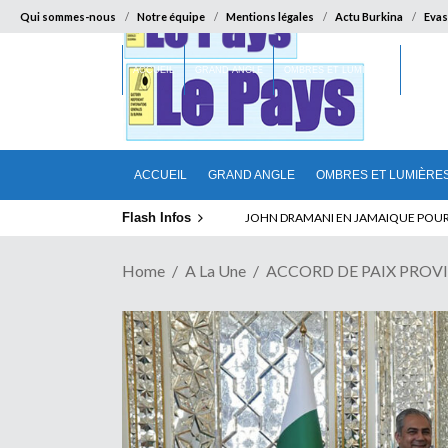
Qui sommes-nous
Notre équipe
Mentions légales
Actu Burkina
Evas
ACCUEIL
GRAND ANGLE
OMBRES ET LUMIÈRES
SUR LA
ACCUEIL
GRAND ANGLE
OMBRES ET LUMIÈRE
Flash Infos
ELECTION DE TALON A LA TETE DU SENA
Home
A La Une
ACCORD DE PAIX PROVIS