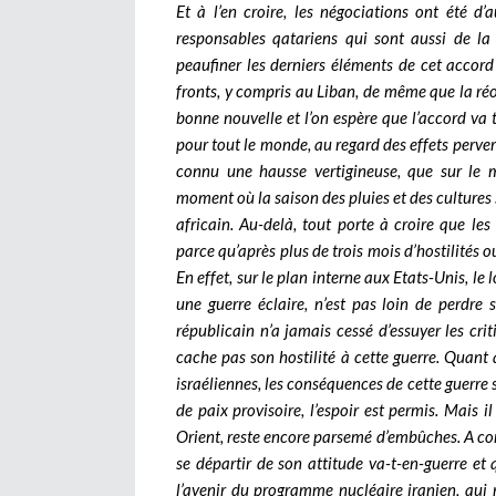
Et à l’en croire, les négociations ont été d’
responsables qatariens qui sont aussi de la
peaufiner les derniers éléments de cet accord q
fronts, y compris au Liban, de même que la réo
bonne nouvelle et l’on espère que l’accord va 
pour tout le monde, au regard des effets pervers
connu une hausse vertigineuse, que sur le 
moment où la saison des pluies et des cultures
africain. Au-delà, tout porte à croire que le
parce qu’après plus de trois mois d’hostilités ou
En effet, sur le plan interne aux Etats-Unis, le
une guerre éclaire, n’est pas loin de perdre 
républicain n’a jamais cessé d’essuyer les cr
cache pas son hostilité à cette guerre. Quant à
israéliennes, les conséquences de cette guerre 
de paix provisoire, l’espoir est permis. Mais 
Orient, reste encore parsemé d’embûches. A co
se départir de son attitude va-t-en-guerre et q
l’avenir du programme nucléaire iranien, qui 