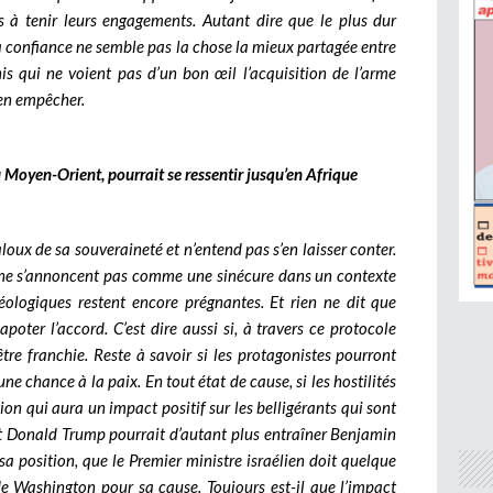
 à tenir leurs engagements. Autant dire que le plus dur
confiance ne semble pas la chose la mieux partagée entre
nis qui ne voient pas d’un bon œil l’acquisition de l’arme
’en empêcher.
 Moyen-Orient, pourrait se ressentir jusqu’en Afrique
jaloux de sa souveraineté et n’entend pas s’en laisser conter.
ir, ne s’annoncent pas comme une sinécure dans un contexte
idéologiques restent encore prégnantes. Et rien ne dit que
apoter l’accord. C’est dire aussi si, à travers ce protocole
être franchie. Reste à savoir si les protagonistes pourront
e chance à la paix. En tout état de cause, si les hostilités
tion qui aura un impact positif sur les belligérants qui sont
 Et Donald Trump pourrait d’autant plus entraîner Benjamin
sa position, que le Premier ministre israélien doit quelque
de Washington pour sa cause. Toujours est-il que l’impact