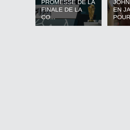
PROMESSE DE LA
JOHN
FINALE DE LA
EN J
CO...
POUR.