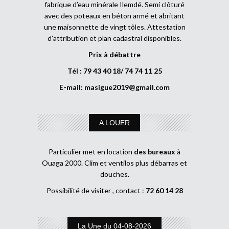
fabrique d’eau minérale Ilemdé. Semi clôturé
avec des poteaux en béton armé et abritant
une maisonnette de vingt tôles. Attestation
d’attribution et plan cadastral disponibles.
Prix à débattre
Tél : 79 43 40 18/ 74 74 11 25
E-mail:
masigue2019@gmail.com
A LOUER
Particulier met en location
des bureaux
à
Ouaga 2000. Clim et ventilos plus débarras et
douches.
Possibilité de visiter , contact :
72 60 14 28
La Une du 04-08-2026