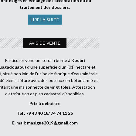
sont exigés en échange de l’acceptation ou du
traitement des dossiers
.
LIRE LA SUITE
AVIS DE VENTE
Particulier vend un terrain borné
à Koubri
uagadougou)
d’une superficie d’un (01) hectare et
, situé non loin de l’usine de fabrique d’eau minérale
dé. Semi clôturé avec des poteaux en béton armé et
ritant une maisonnette de vingt tôles. Attestation
d’attribution et plan cadastral disponibles.
Prix à débattre
Tél : 79 43 40 18/ 74 74 11 25
E-mail:
masigue2019@gmail.com