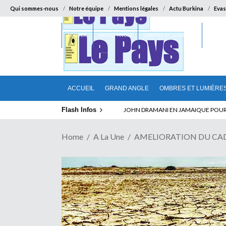
Qui sommes-nous
Notre équipe
Mentions légales
Actu Burkina
Evas
ACCUEIL
GRAND ANGLE
OMBRES ET LUMIÈRES
SUR LA
ACCUEIL
GRAND ANGLE
OMBRES ET LUMIÈRE
Flash Infos
ELECTION DE TALON A LA TETE DU SENA
Home
A La Une
AMELIORATION DU CADRE 