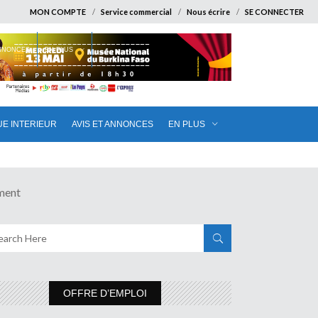
MON COMPTE
Service commercial
Nous écrire
SE CONNECTER
ANNONCES
EN PLUS
UE INTERIEUR
AVIS ET ANNONCES
EN PLUS
ment
OFFRE D’EMPLOI