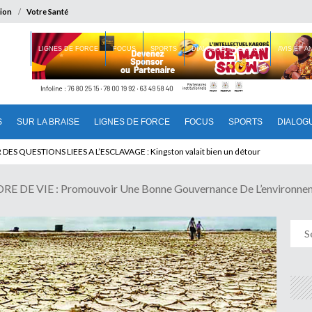
ion
Votre Santé
 BRAISE
LIGNES DE FORCE
FOCUS
SPORTS
DIALOGUE INTERIEUR
AVIS ET 
S
SUR LA BRAISE
LIGNES DE FORCE
FOCUS
SPORTS
DIALOG
T BENINOIS : Quand Patrice quitte le pouvoir sans partir !
DE VIE : Promouvoir Une Bonne Gouvernance De L’environne