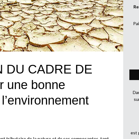
Re
Pai
N DU CADRE DE
r une bonne
Dan
l’environnement
su
est
ent tributaire de la nature et de ses composantes tant