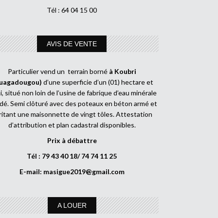
Tél : 64 04 15 00
AVIS DE VENTE
Particulier vend un terrain borné
à Koubri
uagadougou)
d’une superficie d’un (01) hectare et
, situé non loin de l’usine de fabrique d’eau minérale
dé. Semi clôturé avec des poteaux en béton armé et
ritant une maisonnette de vingt tôles. Attestation
d’attribution et plan cadastral disponibles.
Prix à débattre
Tél : 79 43 40 18/ 74 74 11 25
E-mail:
masigue2019@gmail.com
A LOUER