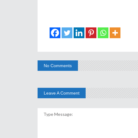
No Comments
Leave A Comment