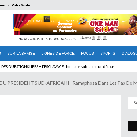
ion
Votre Santé
 BRAISE
LIGNES DE FORCE
FOCUS
SPORTS
DIALOGUE INTERIEUR
AVIS ET 
S
SUR LA BRAISE
LIGNES DE FORCE
FOCUS
SPORTS
DIALOG
U CAMEROUN : Qui pilote le Cameroun ?
U PRESIDENT SUD-AFRICAIN : Ramaphosa Dans Les Pas De M