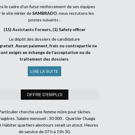
s le cadre d’un futur renforcement de ses équipes
r le site minier de
SAMBRADO
, nous recrutons les
postes suivants :
(15) Assistants Foreurs, (1) Safety officer
Le dépôt des dossiers de candidature
gratuit
.
Aucun paiement, frais ou contrepartie ne
sont exigés en échange de l’acceptation ou du
traitement des dossiers
.
LIRE LA SUITE
OFFRE D’EMPLOI
Particulier cherche une femme mûre pour tâches
agères. Salaire mensuel : 30 000 . Quartier Ouaga
. Habiter quartiers alentours serait un atout. Heures
de service de 07 h à 15h 30.