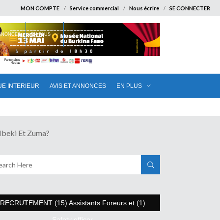
MON COMPTE
Service commercial
Nous écrire
SE CONNECTER
ANNONCES
EN PLUS
UE INTERIEUR
AVIS ET ANNONCES
EN PLUS
beki Et Zuma?
RECRUTEMENT (15) Assistants Foreurs et (1)
Safety officer