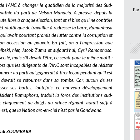
s de l’ANC à changer le quotidien de la majorité des Sud-
Par
ympathie du parti de Nelson Mandela. A preuve, depuis la
e libre à chaque élection, tant et si bien qu’il ne contrôle
t plutôt que de travailler à redresser la barre, Ramaphosa
ui qui avait pourtant promis de lutter contre la corruption et
on accession au pouvoir. En fait, on a l’impression que
o Mbeki, hier, Jacob Zuma et aujourd’hui, Cyril Ramaphosa.
scellé, mais s’il devait l’être, ce serait pour le même motif :
lors que les dirigeants de l’ANC sont incapables de résister
honneur au parti qui gagnerait à tirer leçon pendant qu’il est
devrait se retourner dans sa tombe. Car, aucun de ses
usser ses bottes. Toutefois, ce nouveau développement
sident Ramaphosa, traduit la force des institutions sud-
le claquement de doigts du prince régnant, aurait suffi à
en est, que la Nation arc-en-ciel n’est pas le Gondwana.
adi ZOUMBARA