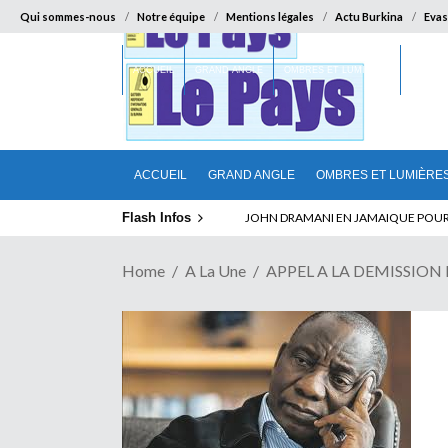
Qui sommes-nous
Notre équipe
Mentions légales
Actu Burkina
Evas
ACCUEIL
GRAND ANGLE
OMBRES ET LUMIÈRES
SUR LA
ACCUEIL
GRAND ANGLE
OMBRES ET LUMIÈRE
Flash Infos
ABSENCE PROLONGEE DE PAUL BIYA D
Home
A La Une
APPEL A LA DEMISSION D