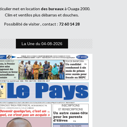
ticulier met en location
des bureaux
à Ouaga 2000.
Clim et ventilos plus débarras et douches.
Possibilité de visiter , contact :
72 60 14 28
La Une du 04-08-2026