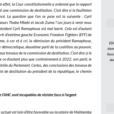
 En effet, la Cour constitutionnelle a ordonné que le rapport
une commission de destitution. C’est dire si le feuilleton
ancé. La question que l’on se pose est la suivante : Cyril
sseurs Thabo Mbeki et Jacob Zuma ? Les jours à venir nous
président Cyril Ramaphosa est mal barré. Cela est d’autant
 parti d’extrême gauche Economic Freedom Fighters (EFF) de
ame, à cor et à cri, la démission du président Ramaphosa,
(O
ance démocratique, deuxième parti de la coalition au pouvoir,
demi
ux travaux de la commission de destitution. C’est dire si le
Ilem
e ce d’autant plus que contrairement à 2022, son parti, le
ab
ntrôle du Parlement. Certes, des conclusions des travaux de
te de destitution du président de la république, le chemin
de l’ANC sont incapables de résister face à l’argent
 actuel est loin d’être favorable au locataire de Mahlamba