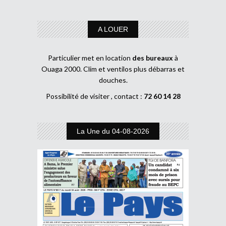
A LOUER
Particulier met en location
des bureaux
à
Ouaga 2000. Clim et ventilos plus débarras et
douches.
Possibilité de visiter , contact :
72 60 14 28
La Une du 04-08-2026