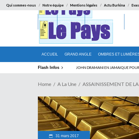
Qui sommes-nous
Notre équipe
Mentions légales
Actu Burkina
Evas
ACCUEIL
GRAND ANGLE
OMBRES ET LUMIÈRES
SUR LA
ACCUEIL
GRAND ANGLE
OMBRES ET LUMIÈRE
Flash Infos
ELECTION DE TALON A LA TETE DU SENA
Home
A La Une
ASSAINISSEMENT DE LA C
31 mars 2017