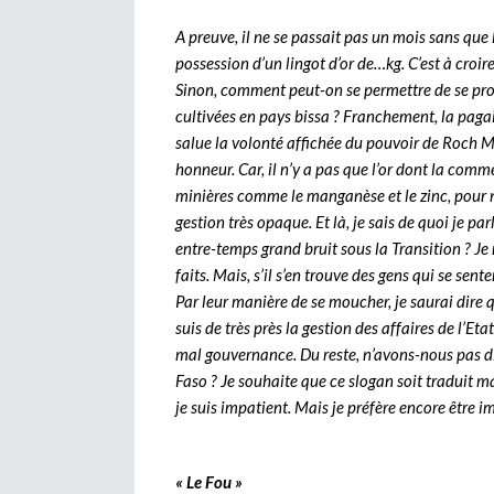
A preuve, il ne se passait pas un mois sans que 
possession d’un lingot d’or de…kg. C’est à croi
Sinon, comment peut-on se permettre de se prom
cultivées en pays bissa ? Franchement, la pagail
salue la volonté affichée du pouvoir de Roch Ma
honneur. Car, il n’y a pas que l’or dont la comme
minières comme le manganèse et le zinc, pour ne 
gestion très opaque. Et là, je sais de quoi je p
entre-temps grand bruit sous la Transition ? Je
faits. Mais, s’il s’en trouve des gens qui se se
Par leur manière de se moucher, je saurai dire qui
suis de très près la gestion des affaires de l’Eta
mal gouvernance. Du reste, n’avons-nous pas d
Faso ? Je souhaite que ce slogan soit traduit 
je suis impatient. Mais je préfère encore être i
« Le Fou »