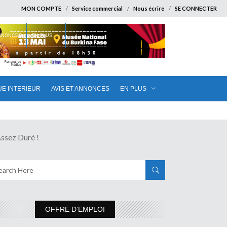
MON COMPTE
Service commercial
Nous écrire
SE CONNECTER
ANNONCES
EN PLUS
UE INTERIEUR
AVIS ET ANNONCES
EN PLUS
sez Duré !
OFFRE D’EMPLOI