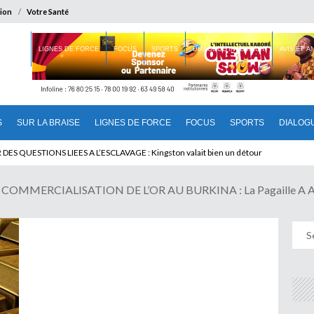
ion
Votre Santé
 BRAISE
LIGNES DE FORCE
FOCUS
SPORTS
DIALOGUE INTERIEUR
AVIS ET 
S
SUR LA BRAISE
LIGNES DE FORCE
FOCUS
SPORTS
DIALOG
T BENINOIS : Quand Patrice quitte le pouvoir sans partir !
OMMERCIALISATION DE L’OR AU BURKINA : La Pagaille A As