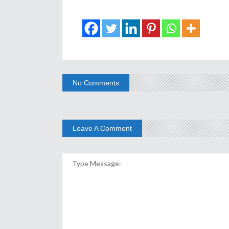
No Comments
Leave A Comment