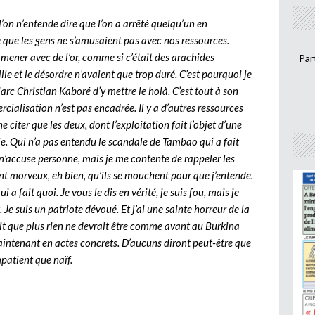
l’on n’entende dire que l’on a arrêté quelqu’un en
re que les gens ne s’amusaient pas avec nos ressources.
ener avec de l’or, comme si c’était des arachides
Par
le et le désordre n’avaient que trop duré. C’est pourquoi je
rc Christian Kaboré d’y mettre le holà. C’est tout à son
rcialisation n’est pas encadrée. Il y a d’autres ressources
citer que les deux, dont l’exploitation fait l’objet d’une
arle. Qui n’a pas entendu le scandale de Tambao qui a fait
 n’accuse personne, mais je me contente de rappeler les
ntent morveux, eh bien, qu’ils se mouchent pour que j’entende.
 a fait quoi. Je vous le dis en vérité, je suis fou, mais je
t. Je suis un patriote dévoué. Et j’ai une sainte horreur de la
it que plus rien ne devrait être comme avant au Burkina
maintenant en actes concrets. D’aucuns diront peut-être que
mpatient que naïf.