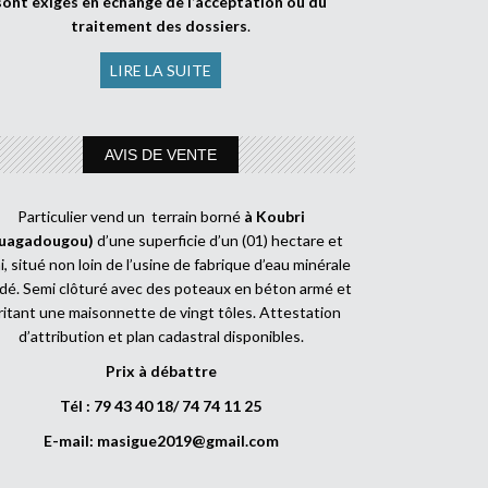
sont exigés en échange de l’acceptation ou du
traitement des dossiers
.
LIRE LA SUITE
AVIS DE VENTE
Particulier vend un terrain borné
à Koubri
uagadougou)
d’une superficie d’un (01) hectare et
, situé non loin de l’usine de fabrique d’eau minérale
dé. Semi clôturé avec des poteaux en béton armé et
ritant une maisonnette de vingt tôles. Attestation
d’attribution et plan cadastral disponibles.
Prix à débattre
Tél : 79 43 40 18/ 74 74 11 25
E-mail:
masigue2019@gmail.com