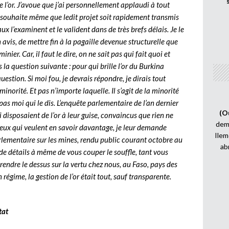
l’or. J’avoue que j’ai personnellement applaudi à tout
e souhaite même que ledit projet soit rapidement transmis
x l’examinent et le valident dans de très brefs délais. Je le
 avis, de mettre fin à la pagaille devenue structurelle que
ier. Car, il faut le dire, on ne sait pas qui fait quoi et
s la question suivante : pour qui brille l’or du Burkina
estion. Si moi fou, je devrais répondre, je dirais tout
inorité. Et pas n’importe laquelle. Il s’agit de la minorité
pas moi qui le dis. L’enquête parlementaire de l’an dernier
(O
 disposaient de l’or à leur guise, convaincus que rien ne
demi
A ceux qui veulent en savoir davantage, je leur demande
Ilem
parlementaire sur les mines, rendu public courant octobre au
ab
n de détails à même de vous couper le souffle, tant vous
rendre le dessus sur la vertu chez nous, au Faso, pays des
régime, la gestion de l’or était tout, sauf transparente.
tat