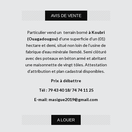
AVIS DE VENTE
Particulier vend un terrain borné
à Koubri
(Ouagadougou)
d’une superficie d’un (01)
hectare et demi, situé non loin de l’usine de
fabrique d’eau minérale Ilemdé. Semi clôturé
avec des poteaux en béton armé et abritant
une maisonnette de vingt tôles. Attestation
d’attribution et plan cadastral disponibles.
Prix à débattre
Tél : 79 43 40 18/ 74 74 11 25
E-mail:
masigue2019@gmail.com
A LOUER