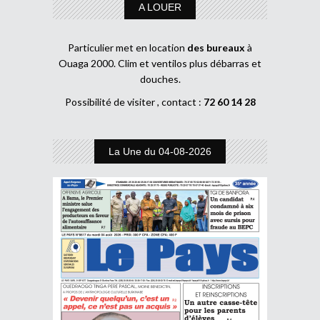
A LOUER
Particulier met en location
des bureaux
à
Ouaga 2000. Clim et ventilos plus débarras et
douches.
Possibilité de visiter , contact :
72 60 14 28
La Une du 04-08-2026