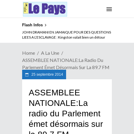
Flash Infos
ABSENCE PROLONGEE DE PAUL BIYA DU CAMEROUN :
JOHN DRAMANI EN JAMAIQUE POUR DES QUESTIONS
Qui pilote le Cameroun ?
LIEES A L’ESCLAVAGE : Kingston valait bien un détour
Home
A La Une
ASSEMBLEE NATIONALE:La Radio Du
Parlement Émet Désormais Sur La 89.7 FM
25 septembre 2014
ASSEMBLEE
NATIONALE:La
radio du Parlement
émet désormais sur