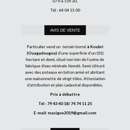
07 h à 15h 30.
Tél : 64 04 15 00
AVIS DE VENTE
Particulier vend un terrain borné
à Koubri
(Ouagadougou)
d’une superficie d’un (01)
hectare et demi, situé non loin de l’usine de
fabrique d’eau minérale Ilemdé. Semi clôturé
avec des poteaux en béton armé et abritant
une maisonnette de vingt tôles. Attestation
d’attribution et plan cadastral disponibles.
Prix à débattre
Tél : 79 43 40 18/ 74 74 11 25
E-mail:
masigue2019@gmail.com