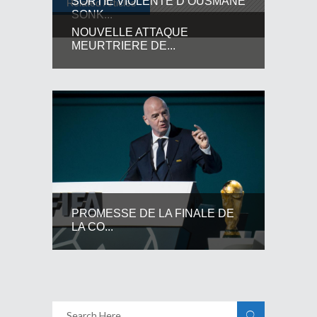
SORTIE VIOLENTE D’OUSMANE
Related Articles
SONK...
NOUVELLE ATTAQUE
MEURTRIERE DE...
PROMESSE DE LA FINALE DE
LA CO...