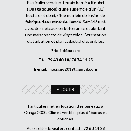
Particulier vend un terrain borné
à Koubri
(Ouagadougou)
d’une superficie d’un (01)
hectare et demi, situé non loin de l’usine de
fabrique d’eau minérale Ilemdé. Semi clôturé
avec des poteaux en béton armé et abritant
une maisonnette de vingt tôles. Attestation
d’attribution et plan cadastral disponibles.
Prix à débattre
Tél : 79 43 40 18/ 74 74 11 25
E-mail:
masigue2019@gmail.com
A LOUER
Particulier met en location
des bureaux
à
Ouaga 2000. Clim et ventilos plus débarras et
douches.
Possibilité de visiter , contact :
72 60 14 28