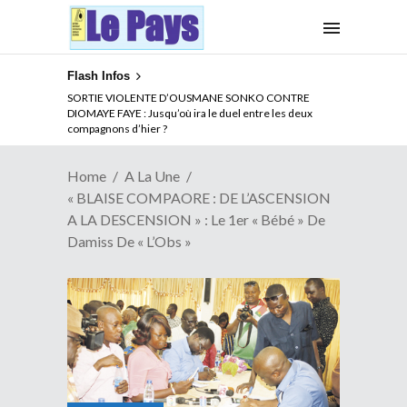
Flash Infos
NOUVELLE ATTAQUE MEURTRIERE DES ADF EN RDC :
SORTIE VIOLENTE D’OUSMANE SONKO CONTRE
Comment arrêter la spirale de la violence au Congo
DIOMAYE FAYE : Jusqu’où ira le duel entre les deux
compagnons d’hier ?
Home
A La Une
« BLAISE COMPAORE : DE L’ASCENSION
A LA DESCENSION » : Le 1er « Bébé » De
Damiss De « L’Obs »