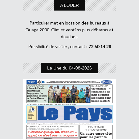
A LOUER
Particulier met en location
des bureaux
à
Ouaga 2000. Clim et ventilos plus débarras et
douches.
Possibilité de visiter , contact :
72 60 14 28
La Une du 04-08-2026